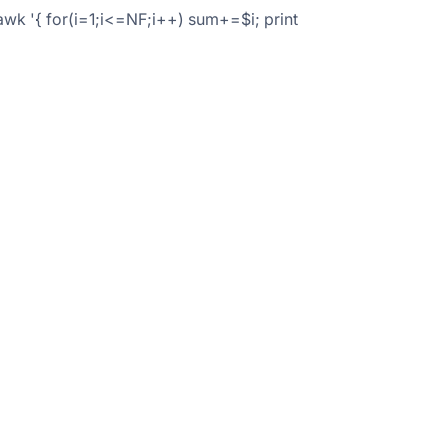
awk '{ for(i=1;i<=NF;i++) sum+=$i; print