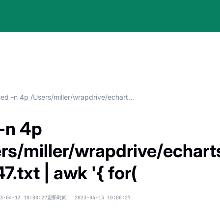
sed -n 4p /Users/miller/wrapdrive/echarts/delta/data1675753747.txt | awk '{ for(
-n 4p
rs/miller/wrapdrive/echart
7.txt | awk '{ for(
3-04-13 10:00:27
更新时间：
2023-04-13 10:00:27