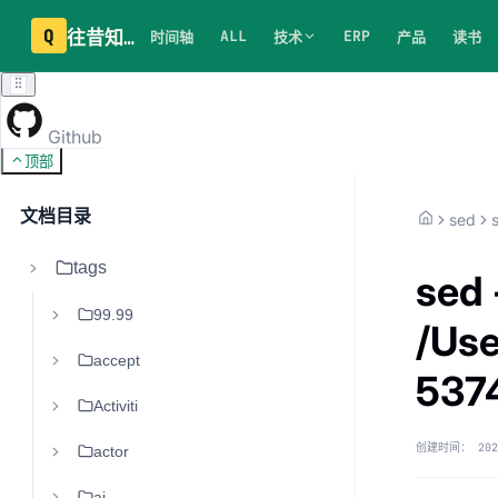
Q
往昔知识库
ALL
ERP
时间轴
技术
产品
读书
Github
顶部
文档目录
sed
tags
sed 
99.99
/Use
accept
5374
Activiti
创建时间：
202
actor
ai