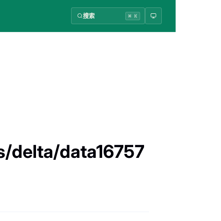
搜索
⌘ K
s/delta/data16757