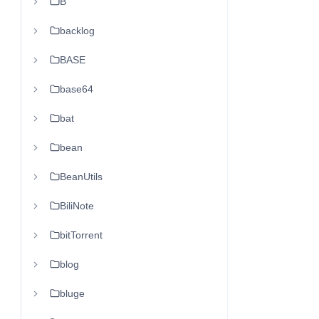
B
backlog
BASE
base64
bat
bean
BeanUtils
BiliNote
bitTorrent
blog
bluge