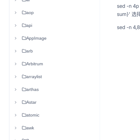
sed -n 4p
aop
sum}' 
api
sed -n 4
AppImage
arb
Arbitrum
arraylist
arthas
Astar
atomic
awk