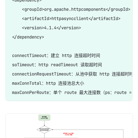
<dependency>

    <groupId>org.apache.httpcomponents</groupId>

    <artifactId>httpasyncclient</artifactId>

    <version>4.1.4</version>

</dependency>

connectTimeout：建立 http 连接超时时间

soTimeout：http readTimeout 读取超时间

connectionRequestTimeout：从池中获取 http 连接超时时间

maxConnTotal：http 连接池总大小
