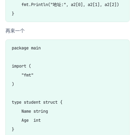
    fmt.Println("地址:", a2[0], a2[1], a2[2])

再来一个
package main

import (

    "fmt"

)

type student struct {

    Name string

    Age  int

}
