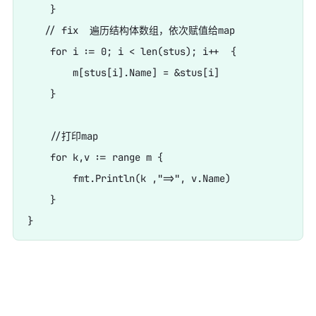
    }

   // fix  遍历结构体数组，依次赋值给map

    for i := 0; i < len(stus); i++  {

        m[stus[i].Name] = &stus[i]

    }

    //打印map

    for k,v := range m {

        fmt.Println(k ,"=>", v.Name)

    }
