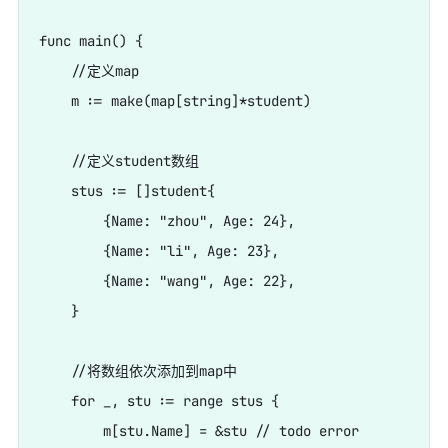
func main() {

    //定义map

    m := make(map[string]*student)

    //定义student数组

    stus := []student{

        {Name: "zhou", Age: 24},

        {Name: "li", Age: 23},

        {Name: "wang", Age: 22},

    }

    //将数组依次添加到map中

    for _, stu := range stus {

        m[stu.Name] = &stu // todo error 
