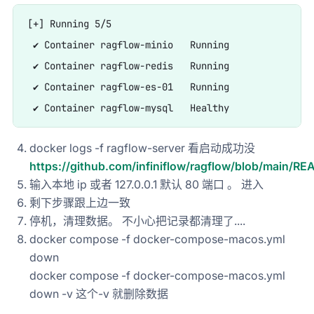
[+] Running 5/5

 ✔ Container ragflow-minio   Running               
 ✔ Container ragflow-redis   Running               
 ✔ Container ragflow-es-01   Running               
docker logs -f ragflow-server 看启动成功没
https://github.com/infiniflow/ragflow/blob/main/
输入本地 ip 或者 127.0.0.1 默认 80 端口 。 进入
剩下步骤跟上边一致
停机，清理数据。 不小心把记录都清理了....
docker compose -f docker-compose-macos.yml
down
docker compose -f docker-compose-macos.yml
down -v 这个-v 就删除数据