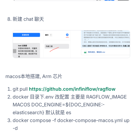
新建 chat 聊天
macos本地搭建, Arm 芯片
git pull
https://github.com/infiniflow/ragflow
docker 目录下.env 改配置 主要是 RAGFLOW_IMAGE
MACOS DOC_ENGINE=${DOC_ENGINE:-
elasticsearch} 默认就是 es
docker compose -f docker-compose-macos.yml up
-d