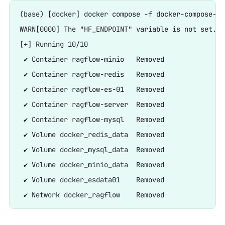
(base) [docker] docker compose -f docker-compose-ma
WARN[0000] The "HF_ENDPOINT" variable is not set. D
[+] Running 10/10

 ✔ Container ragflow-minio   Removed               
 ✔ Container ragflow-redis   Removed               
 ✔ Container ragflow-es-01   Removed               
 ✔ Container ragflow-server  Removed               
 ✔ Container ragflow-mysql   Removed               
 ✔ Volume docker_redis_data  Removed               
 ✔ Volume docker_mysql_data  Removed               
 ✔ Volume docker_minio_data  Removed               
 ✔ Volume docker_esdata01    Removed               