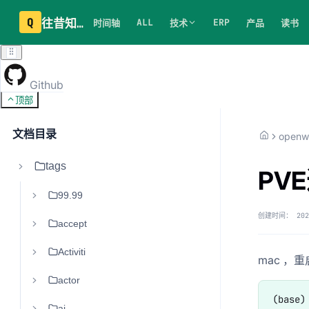
Q
往昔知识库
ALL
ERP
时间轴
技术
产品
读书
Github
顶部
文档目录
openw
tags
PV
99.99
创建时间：
202
accept
Activiti
mac ，
actor
(base)
ai