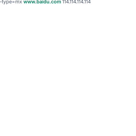
 -type=mx
www.baidu.com
114.114.114.114