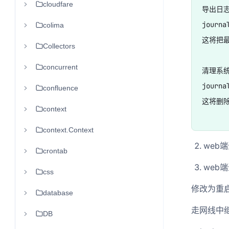
cloudfare
导出日志
journa
colima
这将把最近
Collectors
concurrent
清理系统
journa
confluence
这将删除
context
context.Context
web端登录
crontab
web端登录
css
修改为重
database
走网线中继
DB