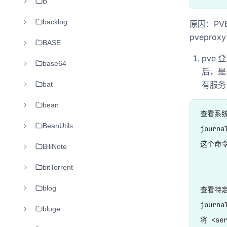
B
backlog
原因：PVE
pvepr
BASE
pve 
base64
后，是由1
有服务 sy
bat
bean
查看系统
BeanUtils
journal
这个命令
BiliNote
bitTorrent
blog
查看特定
journa
bluge
将 <se