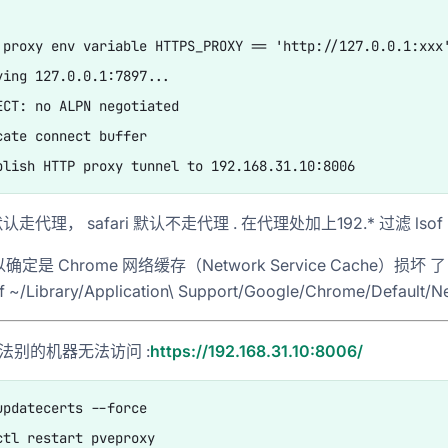
 proxy env variable HTTPS_PROXY == 'http://127.0.0.1:xxx'
ying 127.0.0.1:7897...

ECT: no ALPN negotiated

cate connect buffer

默认走代理， safari 默认不走代理 . 在代理处加上192.* 过滤 lsof 
定是 Chrome 网络缓存（Network Service Cache）损坏
f ~/Library/Application\ Support/Google/Chrome/Def
无法别的机器无法访问 :
https://192.168.31.10:8006/
updatecerts --force
