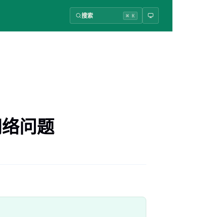
搜索
⌘ K
e网络问题