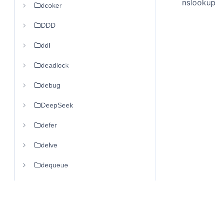
nslookup
dcoker
DDD
ddl
deadlock
debug
DeepSeek
defer
delve
dequeue
diff
dispear