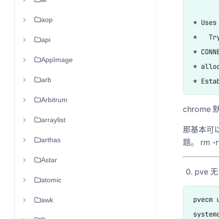
aop
* Uses
*   Tr
api
* CONN
AppImage
* allo
arb
Arbitrum
chrome 
arraylist
那基本可以确
arthas
题。 rm -r
Astar
pve 
atomic
pvecm 
awk