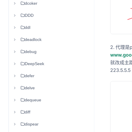
dcoker
DDD
ddl
deadlock
2. 代理是p
debug
www.goo
就改成主路由
DeepSeek
223.5.5.5
defer
delve
dequeue
diff
dispear