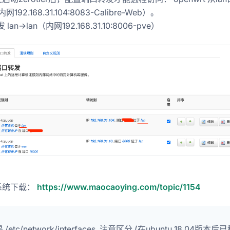
网192.168.31.104:8083-Calibre-Web）。
lan->lan（内网192.168.31.10:8006-pve）
t系统下载：
https://www.maocaoying.com/topic/1154
 是 /etc/network/interfaces, 注意区分 (在ubuntu 18.04版本后