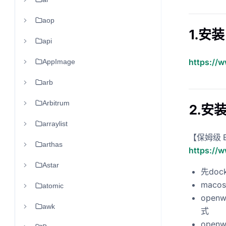
aop
1.安
api
https://
AppImage
arb
Arbitrum
2.安装
arraylist
【保姆级 
arthas
https://
Astar
先doc
maco
atomic
open
awk
式
open