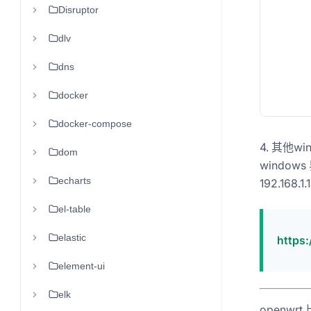
Disruptor
dlv
dns
docker
docker-compose
4. 其他wi
dom
windows
echarts
192.168.1
el-table
elastic
https
element-ui
elk
openwr