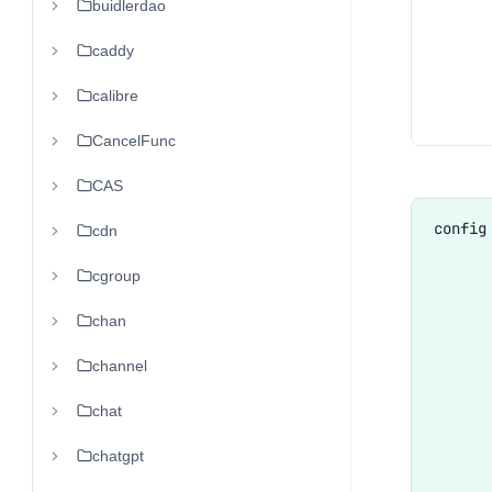
buidlerdao
caddy
calibre
CancelFunc
CAS
config
cdn
     
cgroup
      
chan
      
      
channel
      
chat
      
chatgpt
      