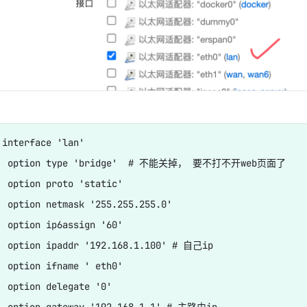
 interface 'lan'

   option type 'bridge'  # 不能关掉， 要不打不开web页面了

  option proto 'static'

  option netmask '255.255.255.0'

  option ip6assign '60'

  option ipaddr '192.168.1.100' # 自己ip

  option ifname ' eth0'

  option delegate '0'
