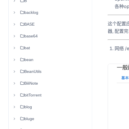
B
各种o
backlog
这个配置
BASE
器, 配置
base64
bat
网络 /e
bean
BeanUtils
BiliNote
bitTorrent
blog
bluge