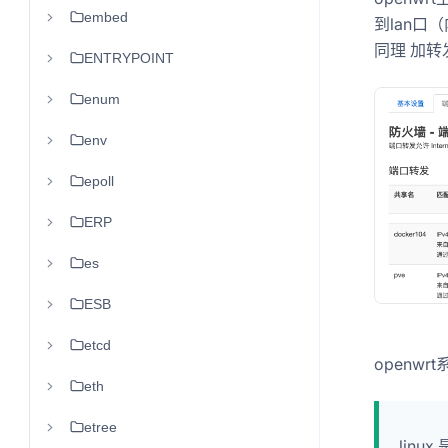
embed
到lan口（内
同理 加转发 
ENTRYPOINT
enum
env
epoll
ERP
es
ESB
etcd
openwr
eth
etree
linux