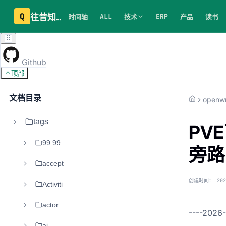
Q
往昔知识库
ALL
ERP
时间轴
技术
产品
读书
Github
顶部
文档目录
openw
tags
PVE
99.99
旁路
accept
创建时间：
202
Activiti
actor
----2026
ai