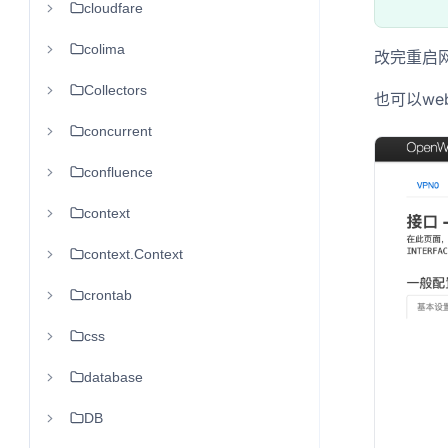
cloudfare
colima
改完重启网卡命
Collectors
也可以we
concurrent
confluence
context
context.Context
crontab
css
database
DB