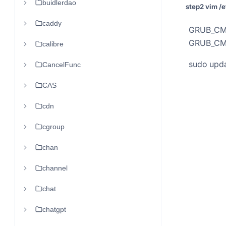
buidlerdao
step2 vim /e
caddy
GRUB_CMD
GRUB_CMD
calibre
sudo upda
CancelFunc
CAS
cdn
cgroup
chan
channel
chat
chatgpt