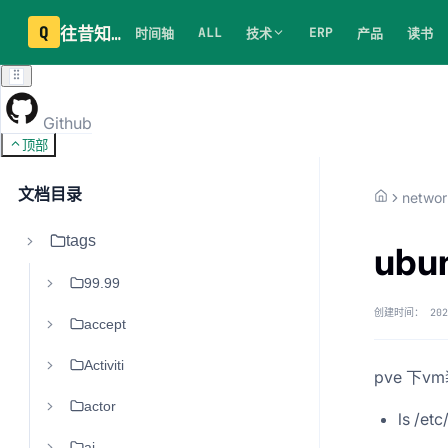
Q
往昔知识库
ALL
ERP
时间轴
技术
产品
读书
Github
顶部
文档目录
networ
tags
ubu
99.99
创建时间：
202
accept
Activiti
pve 下vm
actor
ls /et
ai