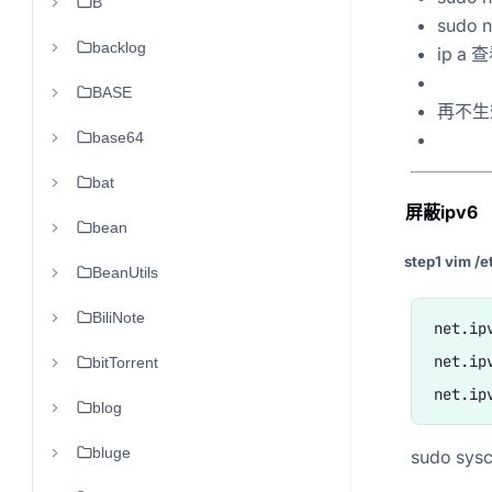
B
sudo 
backlog
ip a 
BASE
再不生效就
base64
bat
屏蔽ipv6
bean
step1 vim /e
BeanUtils
BiliNote
net.ip
net.ip
bitTorrent
blog
bluge
sudo sys