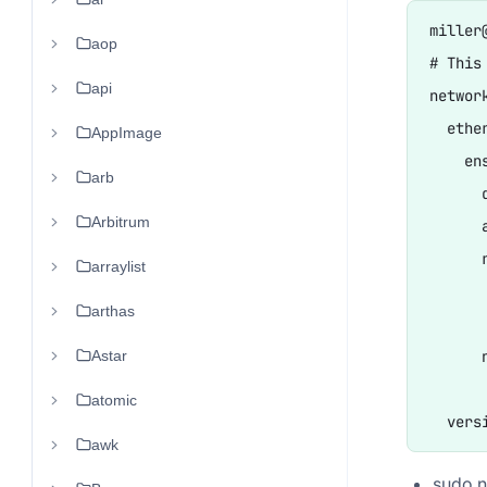
miller
aop
# This
api
network
  ether
AppImage
    ens
arb
      d
Arbitrum
      
      r
arraylist
      
arthas
      
Astar
      n
      
atomic
awk
sudo 