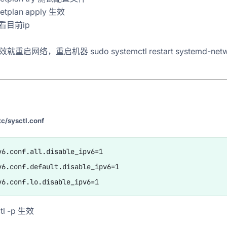
netplan apply 生效
查看目前ip
重启网络，重启机器 sudo systemctl restart systemd-netw
tc/sysctl.conf
v6.conf.all.disable_ipv6=1

v6.conf.default.disable_ipv6=1

ctl -p 生效