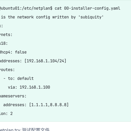
@ubuntu01:/etc/netplan$ cat 00-installer-config.yaml

 is the network config written by 'subiquity'

:

nets:

18:

hcp4: false

addresses: [192.168.1.104/24]

outes:

  - to: default

    via: 192.168.1.100

ameservers:

  addresses: [1.1.1.1,8.8.8.8]

netplan try 测试配置文件