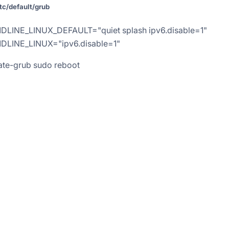
tc/default/grub
LINE_LINUX_DEFAULT="quiet splash ipv6.disable=1"
LINE_LINUX="ipv6.disable=1"
te-grub sudo reboot