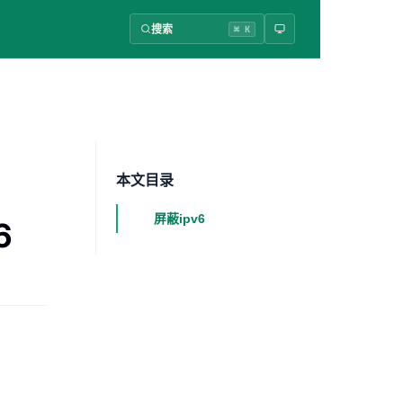
搜索
⌘ K
本文目录
屏蔽ipv6
6