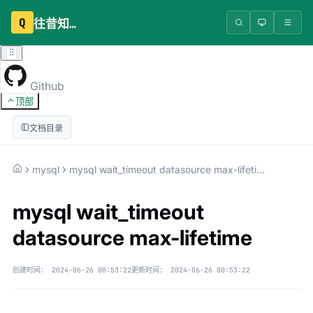
Q
往昔知识库
Github
顶部
文档目录
mysql
mysql wait_timeout datasource max-lifetime
mysql wait_timeout
datasource max-lifetime
创建时间：
2024-06-26 00:53:22
更新时间：
2024-06-26 00:53:22