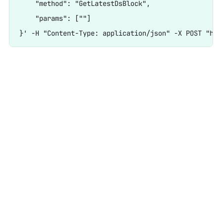
    "method": "GetLatestDsBlock",

    "params": [""]
