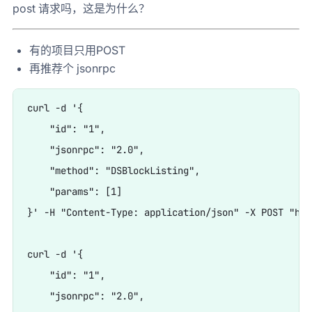
post 请求吗，这是为什么？
有的项目只用POST
再推荐个 jsonrpc
curl -d '{

    "id": "1",

    "jsonrpc": "2.0",

    "method": "DSBlockListing",

    "params": [1]

}' -H "Content-Type: application/json" -X POST "htt
curl -d '{

    "id": "1",

    "jsonrpc": "2.0",
