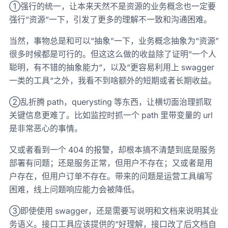
①强行的统一，让本来天然不是资源的业务概念也一定要
强行“资源“一下，引发了更多的理解不一致和沟通困难。
当然，事物总是和可以“抽象”一下，业务概念抽象为“资源”
很多时候都是可行的。但这这么做的收益除了证明“一个人
聪明，有不错的抽象能力“，以及“更容易利用上 swagger
一类的工具“之外，我看不到啥额外的短期或者长期收益。
②乱折腾 path，querysting 等东西，让横切面治理抓取
关键信息更难了。比如监控时抓一个 path 里带变量的 url
是非常恶心的事情。
又或者看到一个 404 的报警，却根本搞不清楚到底是服务
部署有问题；还是服务正常，但用户不存在；又或者是用
户存在，但用户订单不存在。带来的问题是运营工具编写
困难，线上问题响应能力会被降低。
③即使使用 swagger，还是需要写说明和文档来说明其业
务语义。接口工具应该提供的“好理解，接口改了后文档自