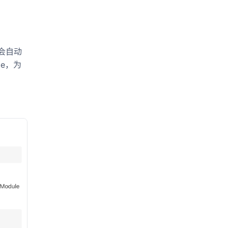
令会自动
le，为