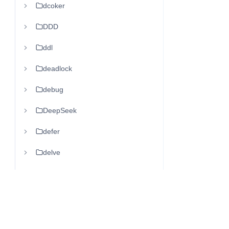
dcoker
DDD
ddl
deadlock
debug
DeepSeek
defer
delve
dequeue
diff
dispear