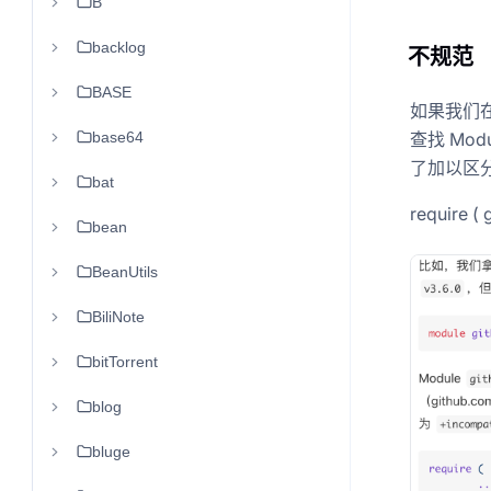
B
backlog
不规范
BASE
如果我们在项
base64
查找 Mod
了加以区分，
bat
require (
bean
BeanUtils
BiliNote
bitTorrent
blog
bluge