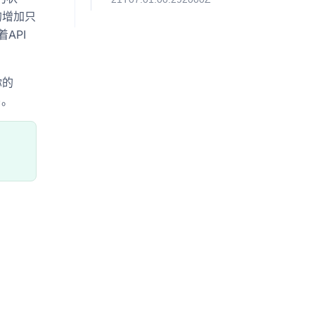
的增加只
着API
你的
)。