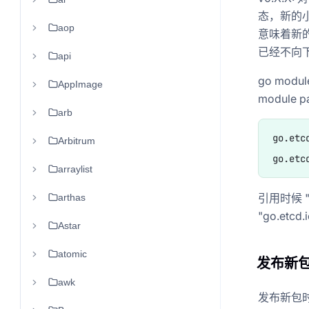
态，新的小
aop
意味着新的f
已经不向
api
go mo
AppImage
module
arb
go.etc
Arbitrum
arraylist
引用时候 "go
arthas
"go.etcd.i
Astar
atomic
发布新
awk
发布新包时，也