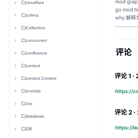
mod gr
cloudfare
go mod
colima
why 解
Collectors
concurrent
评论
confluence
context
评论 1 · 
context.Context
https://
crontab
css
评论 2 ·
database
https://l
DB