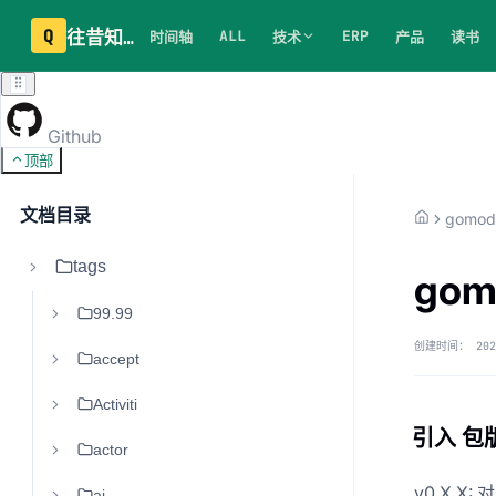
Q
往昔知识库
ALL
ERP
时间轴
技术
产品
读书
Github
顶部
文档目录
gomod
tags
go
99.99
创建时间：
202
accept
Activiti
引入 包版本
actor
v0.X.
ai