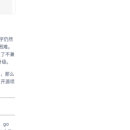
 名字仍然
得困难。
生了不兼
升级。
范"，那么
，开源项
 go