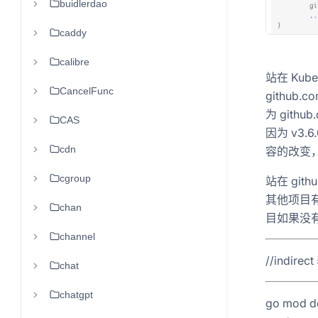
buidlerdao
caddy
calibre
站在 Ku
CancelFunc
github.
为 gith
CAS
因为 v3
cdn
容的改变
cgroup
站在 git
其他项目有
chan
目如果没
channel
//indi
chat
chatgpt
go mod