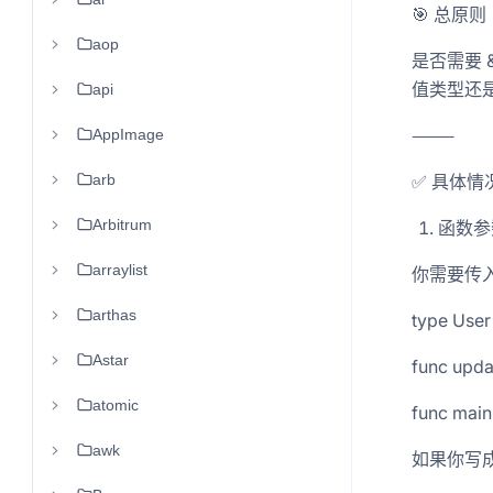
🎯 总原则
aop
是否需要 
值类型还是
api
⸻
AppImage
arb
✅ 具体情
Arbitrum
函数参
arraylist
你需要传
arthas
type User 
Astar
func upda
atomic
func main
awk
如果你写成 