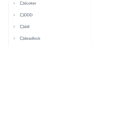
dcoker
DDD
ddl
deadlock
debug
DeepSeek
defer
delve
dequeue
diff
dispear
Q
往昔知识库