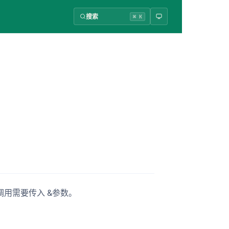
搜索
⌘ K
调用需要传入 &参数。