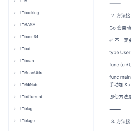
B
⸻
backlog
方法接收
BASE
Go 会自
base64
✅ 不一定
bat
type User 
bean
func (u *
BeanUtils
func mai
手动加 &u 
BiliNote
即使方法是 *
bitTorrent
blog
⸻
bluge
方法接收