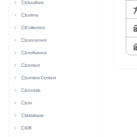
cloudfare
colima
Collectors
concurrent
confluence
context
context.Context
crontab
css
database
DB