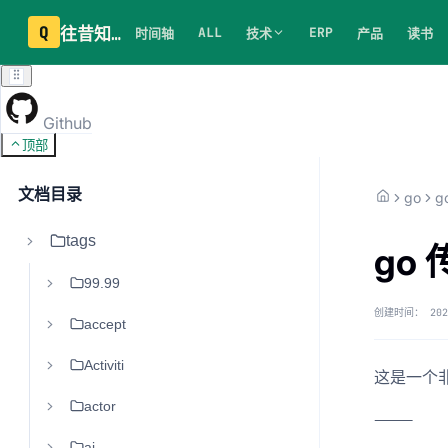
Q
往昔知识库
ALL
ERP
时间轴
技术
产品
读书
Github
顶部
文档目录
go
g
tags
go
99.99
创建时间：
202
accept
Activiti
这是一个非
actor
⸻
ai