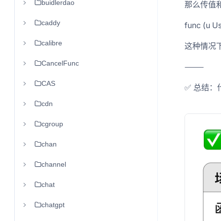
buidlerdao
那么传值
caddy
func (u U
calibre
这种情况下
CancelFunc
⸻
CAS
✅ 总结：
cdn
cgroup
chan
channel
chat
chatgpt