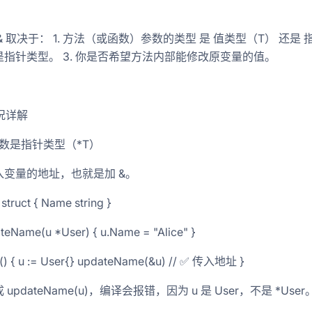
& 取决于： 1. 方法（或函数）参数的类型 是 值类型（T） 还是 
指针类型。 3. 你是否希望方法内部能修改原变量的值。
况详解
数是指针类型（*T）
入变量的地址，也就是加 &。
struct { Name string }
teName(u *User) { u.Name = "Alice" }
() { u := User{} updateName(&u) // ✅ 传入地址 }
updateName(u)，编译会报错，因为 u 是 User，不是 *User