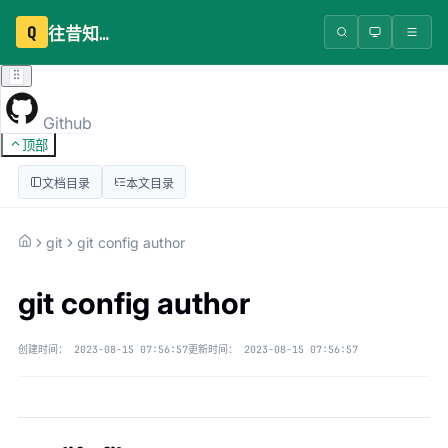
Q
往昔知识库
Github
顶部
文档目录
本文目录
git
git config author
git config author
创建时间：
2023-08-15 07:56:57
更新时间：
2023-08-15 07:56:57