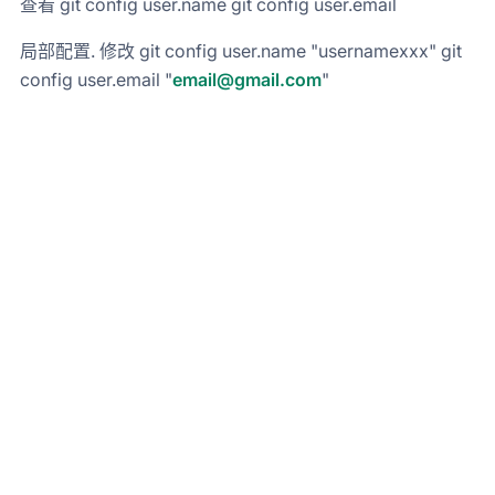
查看 git config user.name git config user.email
局部配置. 修改 git config user.name "usernamexxx" git
config user.email "
email@gmail.com
"