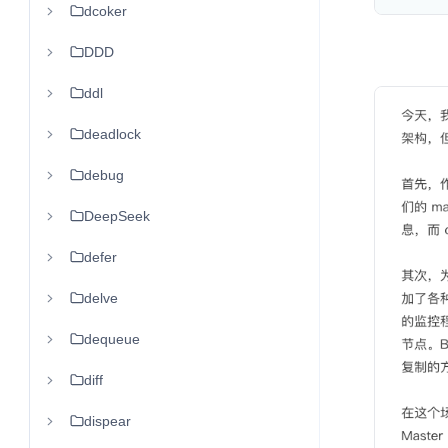
dcoker
DDD
ddl
deadlock
debug
DeepSeek
defer
delve
dequeue
diff
dispear