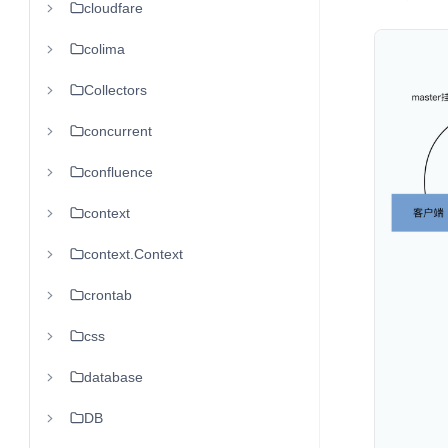
cloudfare
colima
Collectors
concurrent
confluence
context
context.Context
crontab
css
database
DB