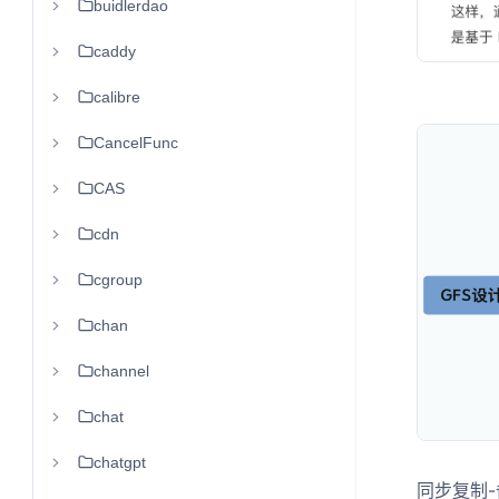
buidlerdao
caddy
calibre
CancelFunc
CAS
cdn
cgroup
chan
channel
chat
chatgpt
同步复制-