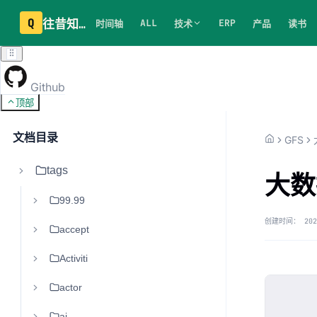
Q
往昔知识库
ALL
ERP
时间轴
技术
产品
读书
Github
顶部
文档目录
GFS
tags
大数
99.99
创建时间：
202
accept
Activiti
actor
ai