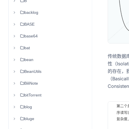
B
backlog
BASE
base64
bat
传统数据库 
bean
性（Isol
的存在，我
BeanUtils
（Basica
BiliNote
Consiste
bitTorrent
blog
bluge