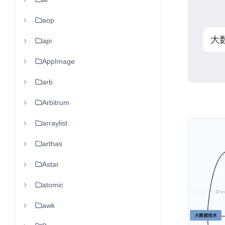
aop
api
AppImage
arb
Arbitrum
arraylist
arthas
Astar
atomic
awk