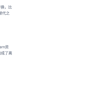
替换，比
些替代之
rn资
构成了离