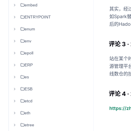
embed
其实，经
如Spark
ENTRYPOINT
后的Had
enum
env
评论 3 ·
epoll
站在某个时
ERP
源管理平台
线数仓的
es
ESB
评论 4 · 
etcd
https://
eth
etree