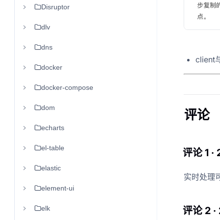
Disruptor
dlv
dns
clie
docker
docker-compose
dom
评论
echarts
el-table
评论 1 ·
elastic
实时处理可
element-ui
elk
评论 2 · 