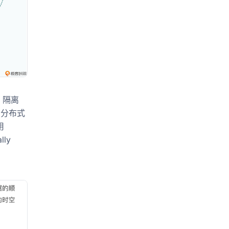
）、隔离
因为分布式
用
lly