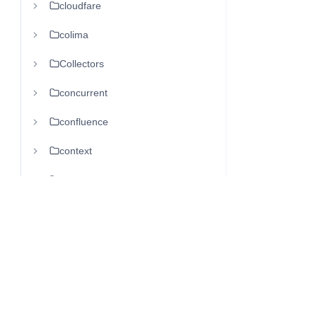
cloudfare
colima
Collectors
concurrent
confluence
context
context.Context
crontab
css
database
DB