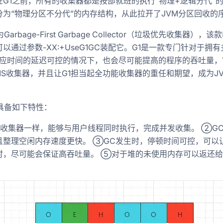
在G1之前，所有的收集器都是按部就班的执行“物理+逻辑分代”
分为“物理分区不分代”的内存结构，从此拉开了JVM分区回收的
arbage-First Garbage Collector（垃圾优先收集器），
以通过参数-XX:+UseG1GC装配它。G1是一款专门针对于
响应时间的延迟可控的情况下，也会尽可能提高的程序的吞吐量
CMS收集器，并且让G1担当起全功能收集器的重任和期望，成为
具备如下特性：
S收集器一样，能够与用户线程同时执行，完成并发收集。 ②G
且整理空闲内存速度更快。 ③GC发生时，停顿时间可控，可以
时，尽可能会保证高吞吐量。 ⑤对于堆的未使用内存可以返还