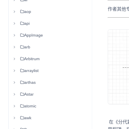
作者其他
aop
api
AppImage
arb
Arbitrum
arraylist
arthas
Astar
atomic
awk
在《分代