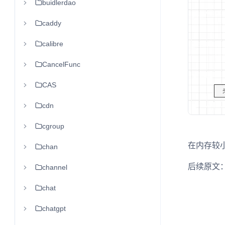
buidlerdao
caddy
calibre
CancelFunc
CAS
cdn
cgroup
在内存较小
chan
后续原文
channel
chat
chatgpt