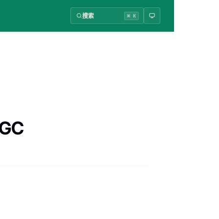
搜索
⌘ K
GC