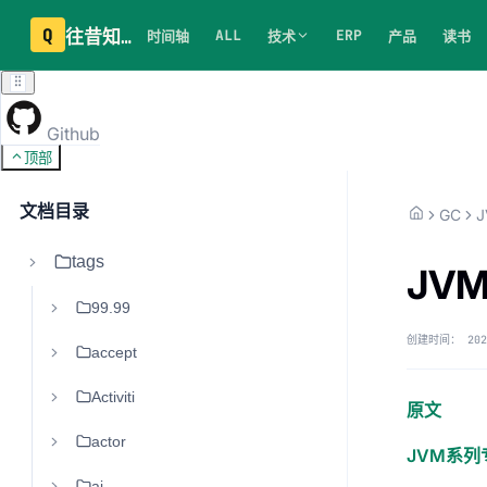
Q
往昔知识库
ALL
ERP
时间轴
技术
产品
读书
Github
顶部
文档目录
GC
tags
JV
99.99
创建时间：
202
accept
Activiti
原文
actor
JVM系列
ai