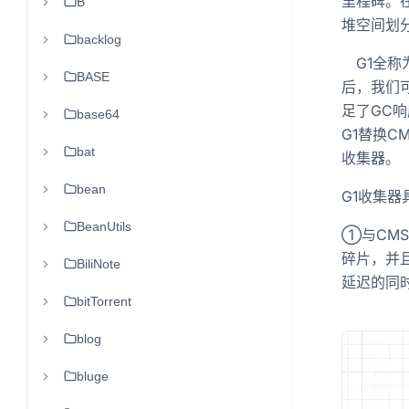
里程碑。
B
堆空间划
backlog
G1全称为G
BASE
后，我们可
足了GC
base64
G1替换
bat
收集器。
bean
G1收集器
BeanUtils
①与CM
碎片，并
BiliNote
延迟的同
bitTorrent
blog
bluge