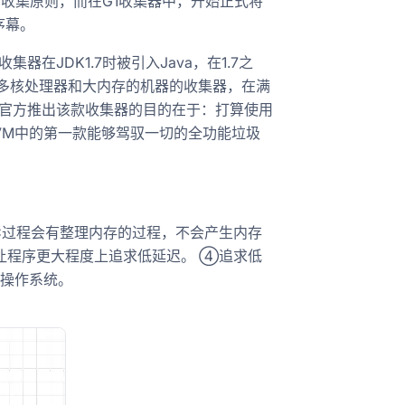
的收集原则，而在G1收集器中，开始正式将
序幕。
该款收集器在JDK1.7时被引入Java，在1.7之
拥有多核处理器和大内存的机器的收集器，在满
，官方推出该款收集器的目的在于：打算使用
JVM中的第一款能够驾驭一切的全功能垃圾
C过程会有整理内存的过程，不会产生内存
让程序更大程度上追求低延迟。 ④追求低
给操作系统。