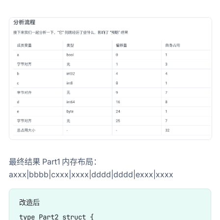
最终结果 Part1 内存布局：
axxx|bbbb|cxxx|xxxx|dddd|dddd|exxx|xxxx
改造后 

type Part2 struct {
