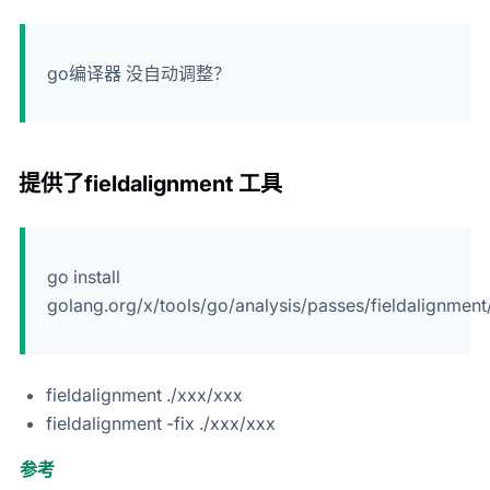
go编译器 没自动调整？
提供了fieldalignment 工具
go install
golang.org/x/tools/go/analysis/passes/fieldalignmen
fieldalignment ./xxx/xxx
fieldalignment -fix ./xxx/xxx
参考