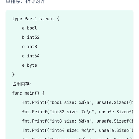
重排序、指令对齐
type Part1 struct {

    a bool

    b int32

    c int8

    d int64

    e byte

}

占用内存:

func main() {

    fmt.Printf("bool size: %d\n", unsafe.Sizeof(boo
    fmt.Printf("int32 size: %d\n", unsafe.Sizeof(in
    fmt.Printf("int8 size: %d\n", unsafe.Sizeof(int8
    fmt.Printf("int64 size: %d\n", unsafe.Sizeof(in