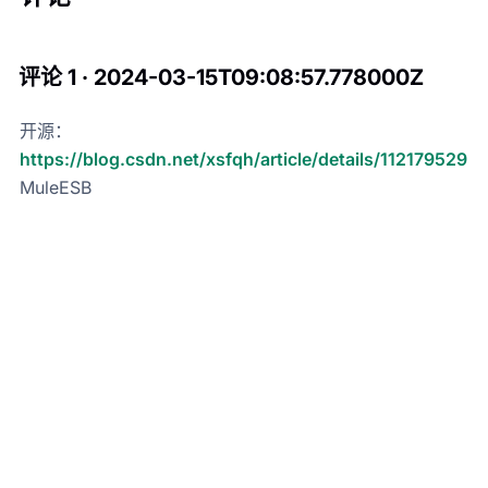
评论 1 · 2024-03-15T09:08:57.778000Z
开源：
https://blog.csdn.net/xsfqh/article/details/112179529
MuleESB