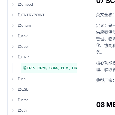
07 
embed
英文全称：Su
ENTRYPOINT
定义：是
enum
供应链活
env
管理、物
化、协同
epoll
务。
ERP
核心功能
ERP、CRM、SRM、PLM、HRM、OA、FOL
理、验收
es
典型厂家
ESB
etcd
08 
eth