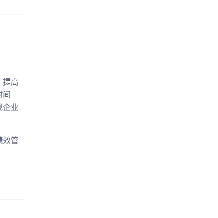
，提高
时间
现企业
绩效管