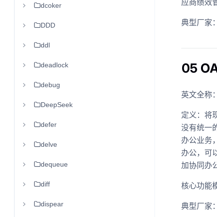
应商绩效
dcoker
典型厂家
DDD
ddl
05 
deadlock
debug
英文全称：Of
DeepSeek
定义：将
defer
没有统一
办公业务
delve
办公，可
dequeue
加协同办
diff
核心功能
dispear
典型厂家