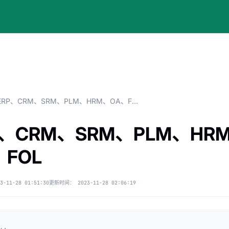
ERP、CRM、SRM、PLM、HRM、OA、FOL
P、CRM、SRM、PLM、HR
、FOL
3-11-28 01:51:30
更新时间：
2023-11-28 02:06:19