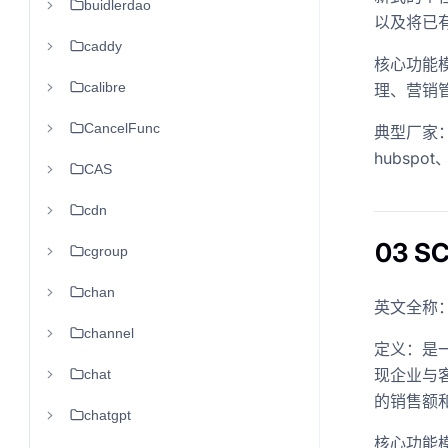
buidlerdao
以及将已
caddy
核心功能
calibre
理、营销
CancelFunc
典型厂家：
hubspot
CAS
cdn
03 
cgroup
chan
英文全称：Soc
channel
定义：是
现企业与
chat
的销售额
chatgpt
核心功能模