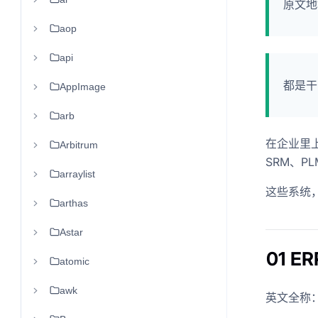
原文
aop
api
都是干
AppImage
arb
在企业里上
Arbitrum
SRM、PL
arraylist
这些系统
arthas
Astar
01 
atomic
awk
英文全称：Ent