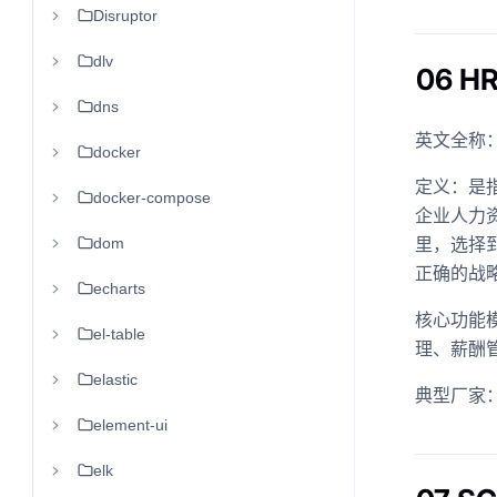
Disruptor
dlv
06 
dns
英文全称：Hu
docker
定义：是
docker-compose
企业人力
里，选择
dom
正确的战
echarts
核心功能
el-table
理、薪酬
elastic
典型厂家
element-ui
elk