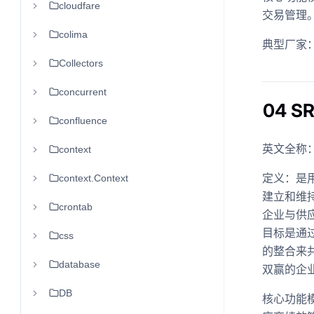
cloudfare
交易管理
colima
典型厂家：
Collectors
concurrent
04 
confluence
英文全称：Sup
context
定义：是
context.Context
建立和维
crontab
企业与供
目标是通
css
的整合来
database
双赢的企
DB
核心功能