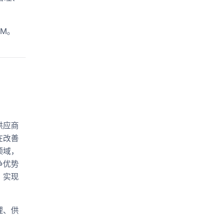
RM。
供应商
在改善
领域，
争优势
，实现
理、供