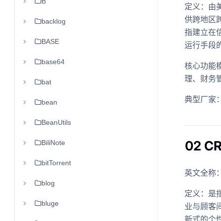
B
定义：由美国
供跨地区
backlog
指建立在
BASE
运行手段
base64
核心功能
理、财务
bat
典型厂家：
bean
BeanUtils
02 
BiliNote
bitTorrent
英文全称：Cu
blog
定义：是
bluge
业与顾客
新式的个