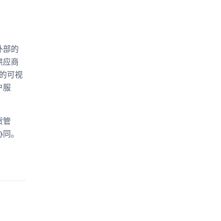
外部的
供应商
的可视
户服
货管
协同。