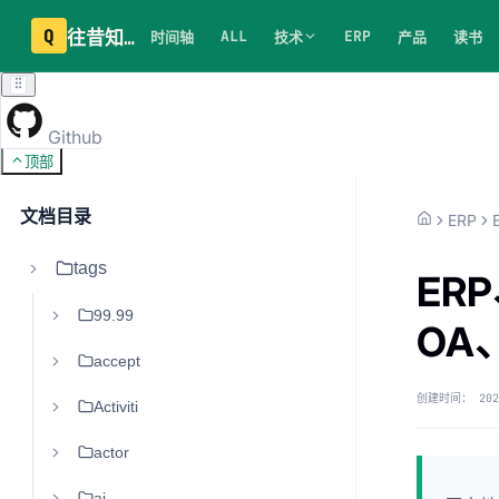
Q
往昔知识库
ALL
ERP
时间轴
技术
产品
读书
Github
顶部
文档目录
ERP
tags
ER
99.99
OA
accept
创建时间：
202
Activiti
actor
ai