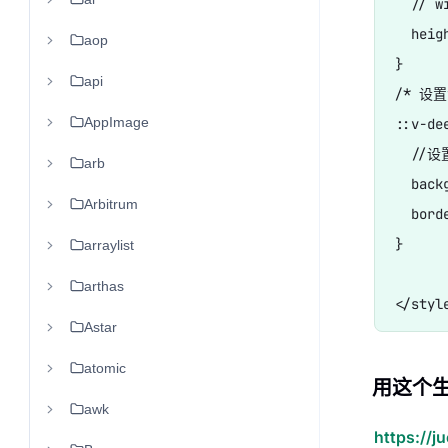
  // w
  hei
aop
}

api
/* 设置
AppImage
::v-de
  //
arb
  back
Arbitrum
  bord
}

arraylist
arthas
Astar
atomic
用这个
awk
https://