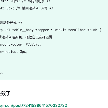
idth: 20px; /* 纵向滚动条 */

ght: 8px; /* 横向滚动条 必写 */

滚动条样式 */

ep .el-table__body-wrapper::-webkit-scrollbar-thumb {

设置滚动条哑颜色，根据自己选择设置

ground-color: #7d7d7d;

er-radius: 3px;

生效了
juejin.cn/post/7241538641570332732