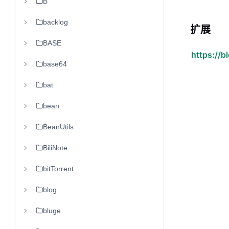
B
backlog
扩展
BASE
https://b
base64
bat
bean
BeanUtils
BiliNote
bitTorrent
blog
bluge