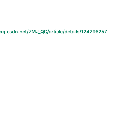
log.csdn.net/ZMJ_QQ/article/details/124296257