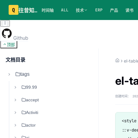
Q
往昔知识库
ALL
ERP
时间轴
技术
产品
读书
Github
顶部
文档目录
el-tabl
tags
el-
99.99
创建时间：
202
accept
Activiti
<style
actor
::v-de
ai