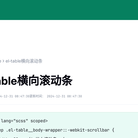
e
el-table横向滚动条
table横向滚动条
4-12-31 08:47:30
更新时间：
2024-12-31 08:47:30
 lang="scss" scoped>

ep .el-table__body-wrapper::-webkit-scrollbar {
