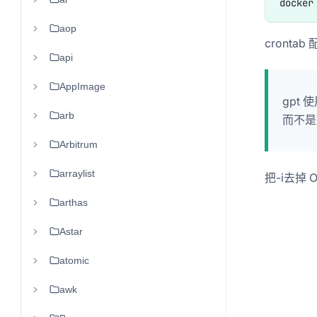
aop
crontab 配
api
AppImage
gpt
arb
而不是
Arbitrum
arraylist
把-i去掉 
arthas
Astar
atomic
awk