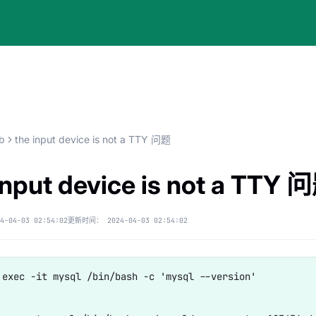
b
the input device is not a TTY 问题
input device is not a TTY 
4-04-03 02:54:02
更新时间：
2024-04-03 02:54:02
 exec -it mysql /bin/bash -c 'mysql --version'
