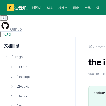
Q
往昔知识库
ALL
ERP
时间轴
技术
产品
读书
Github
顶部
文档目录
cronta
tags
the 
99.99
创建时间：
202
accept
Activiti
docker
actor
ai