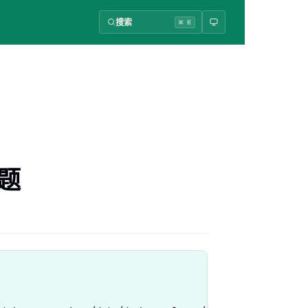
搜索
⌘ K
问题