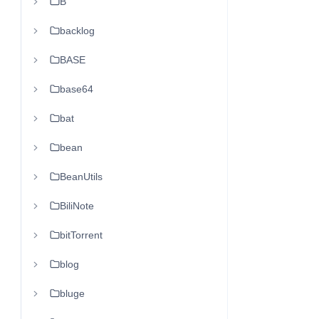
B
backlog
BASE
base64
bat
bean
BeanUtils
BiliNote
bitTorrent
blog
bluge