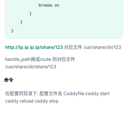
            browse on

        }

    }

http://ip.ip.ip.ip/share/123
对应文件 /usr/share/dir/123
handle_path换成route 则对应文件
/usr/share/dir/share/123
命令
在配置同目录下. 配置文件名 Caddyfile caddy start
caddy reload caddy stop