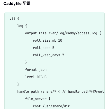
Caddyfile 配置
:80 {

    log {

        output file /var/log/caddy/access.log {

            roll_size_mb 10

            roll_keep 5

            roll_keep_days 7

        }

        format json

        level DEBUG

    }

    handle_path /share/* { // handle_path换成route
        file_server {

            root /usr/share/dir
