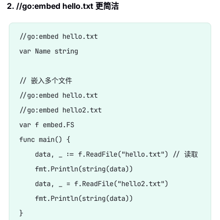
2. //go:embed hello.txt 更简洁
//go:embed hello.txt

var Name string

// 嵌入多个文件  

//go:embed hello.txt

//go:embed hello2.txt

var f embed.FS

func main() {

    data, _ := f.ReadFile("hello.txt") // 读取

    fmt.Println(string(data))

    data, _ = f.ReadFile("hello2.txt")

    fmt.Println(string(data))
