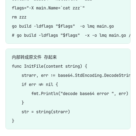
flags="-X main.Name=`cat zzz`"

rm zzz

go build -ldflags "$flags"  -o lmq main.go

内部转成原文件 存起来

func InitFile(content string) {

    strarr, err := base64.StdEncoding.DecodeString(
    if err != nil {

        fmt.Println("decode base64 error ", err)

    }

    str = string(strarr)
