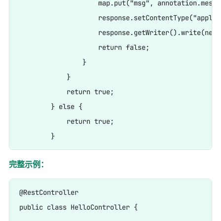
                    map.put("msg", annotation.messag
                    response.setContentType("applic
                    response.getWriter().write(new 
                    return false;

                }

            }

            return true;

        } else {

            return true;

完整示例：
@RestController

public class HelloController {
