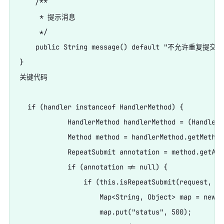
    /**

     * 提示消息

     */

    public String message() default "不允许重复提
}

关键代码

  if (handler instanceof HandlerMethod) {

            HandlerMethod handlerMethod = (HandlerM
            Method method = handlerMethod.getMethod(
            RepeatSubmit annotation = method.getAnn
            if (annotation != null) {

                if (this.isRepeatSubmit(request, an
                    Map<String, Object> map = new H
                    map.put("status", 500);
