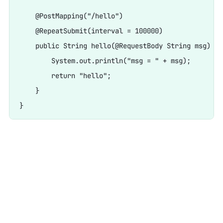
    @PostMapping("/hello")

    @RepeatSubmit(interval = 100000)

    public String hello(@RequestBody String msg) {

        System.out.println("msg = " + msg);

        return "hello";

    }
