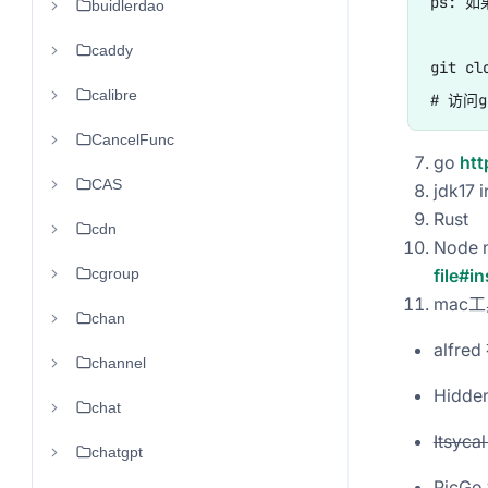
ps: 如果
buidlerdao
caddy
git cl
calibre
CancelFunc
go
htt
CAS
jdk17 
Rust
cdn
Node
cgroup
file#i
mac工
chan
alfre
channel
Hidd
chat
Itsyc
chatgpt
PicG