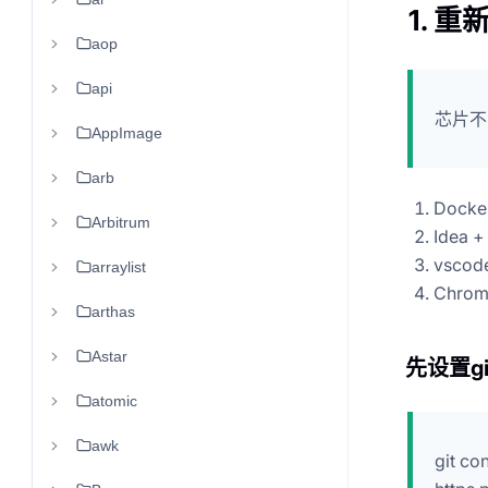
1. 重
aop
api
芯片不
AppImage
arb
Doc
Arbitrum
Idea
vsco
arraylist
Chro
arthas
Astar
先设置gi
atomic
awk
git co