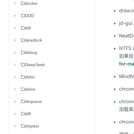
dcoker
draw.
DDD
jd-gui
ddl
NeatD
deadlock
NTFS
debug
如果自
for-ma
DeepSeek
Mind
defer
chro
delve
chr
dequeue
加载来源：
diff
chrom
dispear