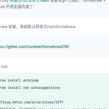
proxy
http://127.0.0.1:7890
设置完git 代理后，homebrew +
yzsh 不用走国内源了
brew 安装，新版默认目录为/opt/homebrew
tps://gitee.com/cunkai/HomebrewCN/
-zsh
ew install autojump

ew install zsh-autosuggestions 

//blog.bktus.com/en/archives/3277
