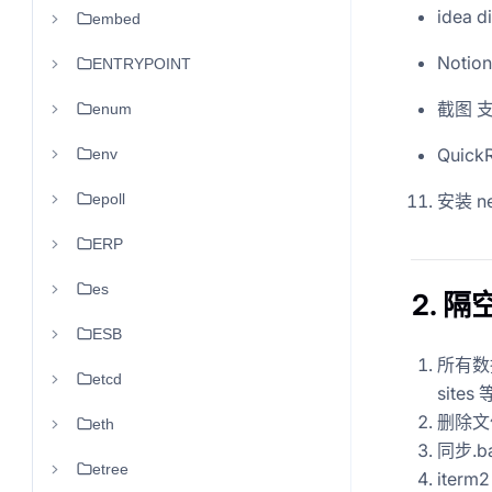
idea dif
embed
Notion
ENTRYPOINT
截图 支
enum
Quick
env
epoll
安装 n
ERP
es
2. 
ESB
所有数据相
etcd
sites 
删除文件
eth
同步.ba
etree
iter