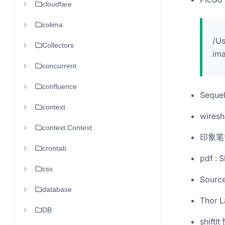
cloudfare
colima
/Us
Collectors
i
concurrent
confluence
Seque
context
wiresh
context.Context
印象笔
crontab
pdf :
css
Source
database
Thor
DB
shif