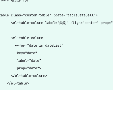
table class="custom-table" :data="tableDataSell">

      <el-table-column label="类别" align="center" prop="c
      <el-table-column

        v-for="date in dateList"

        :key="date"

        :label="date"

        :prop="date">

      </el-table-column>
