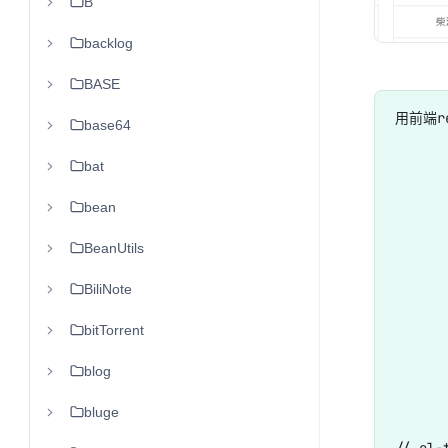
B
backlog
BASE
用前端re
base64
      
bat
      
      
bean
      
BeanUtils
      
BiliNote
       
      
bitTorrent
      
blog
       
bluge
// el