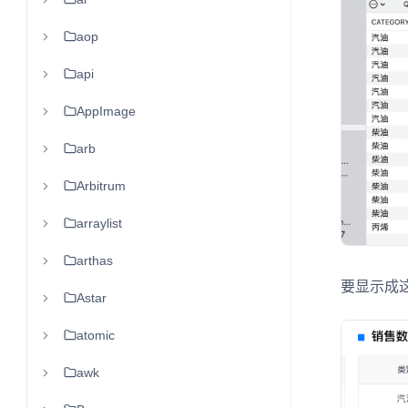
aop
api
AppImage
arb
Arbitrum
arraylist
arthas
要显示成
Astar
atomic
awk