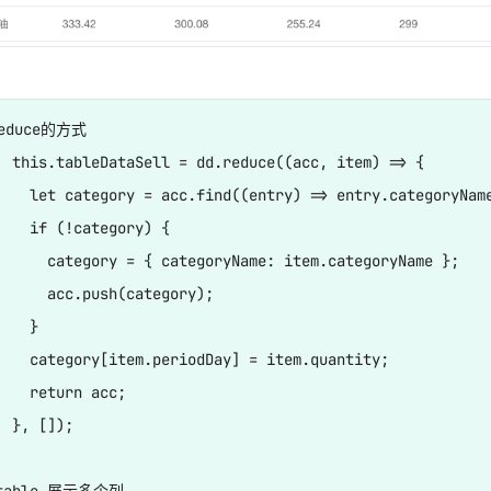
duce的方式

  this.tableDataSell = dd.reduce((acc, item) => {

    let category = acc.find((entry) => entry.categoryName
    if (!category) {

      category = { categoryName: item.categoryName };

      acc.push(category);

   }

    category[item.periodDay] = item.quantity;

    return acc;

 }, []);

-table 展示多个列
