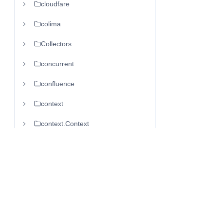
cloudfare
colima
Collectors
concurrent
confluence
context
context.Context
crontab
css
database
DB