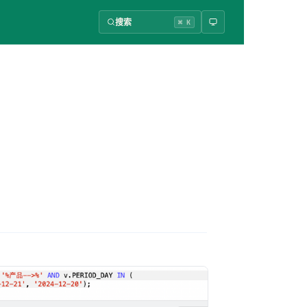
搜索
⌘ K