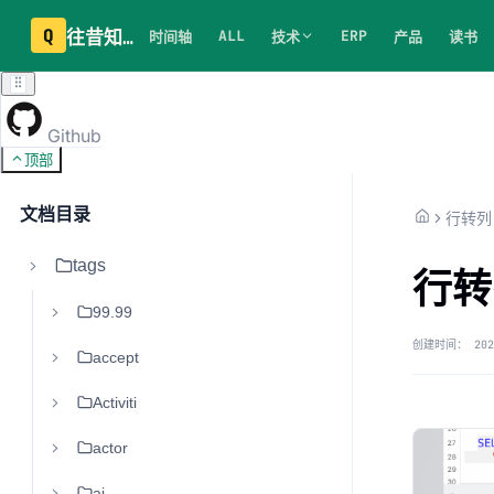
Q
往昔知识库
ALL
ERP
时间轴
技术
产品
读书
Github
顶部
文档目录
行转列
tags
行转
99.99
创建时间：
202
accept
Activiti
actor
ai