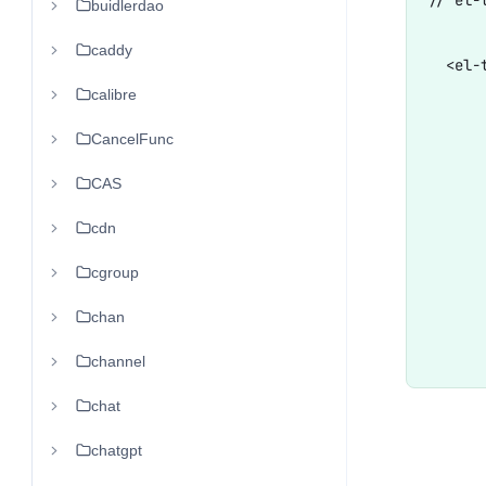
buidlerdao
caddy
  <el-
calibre
      
CancelFunc
      
CAS
      
      
cdn
      
cgroup
      
chan
      
channel
chat
chatgpt