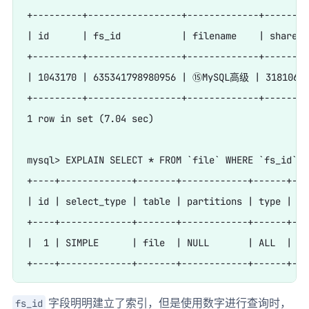
+---------+-----------------+-------------+--------
| id      | fs_id           | filename    | shareid
+---------+-----------------+-------------+--------
| 1043170 | 635341798980956 | ⑮MySQL高级 | 318106546
+---------+-----------------+-------------+--------
1 row in set (7.04 sec)

mysql> EXPLAIN SELECT * FROM `file` WHERE `fs_id`=6
+----+-------------+-------+------------+------+---
| id | select_type | table | partitions | type | po
+----+-------------+-------+------------+------+---
|  1 | SIMPLE      | file  | NULL       | ALL  | id
字段明明建立了索引，但是使用数字进行查询时，
fs_id