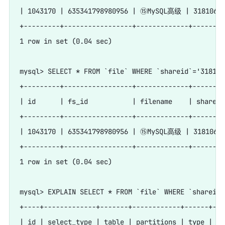
| 1043170 | 635341798980956 | ⑮MySQL高级 | 318106546
+---------+-----------------+-------------+--------
1 row in set (0.04 sec)

mysql> SELECT * FROM `file` WHERE `shareid`='3181065
+---------+-----------------+-------------+--------
| id      | fs_id           | filename    | shareid
+---------+-----------------+-------------+--------
| 1043170 | 635341798980956 | ⑮MySQL高级 | 318106546
+---------+-----------------+-------------+--------
1 row in set (0.04 sec)

mysql> EXPLAIN SELECT * FROM `file` WHERE `shareid`
+----+-------------+-------+------------+------+---
| id | select_type | table | partitions | type | po