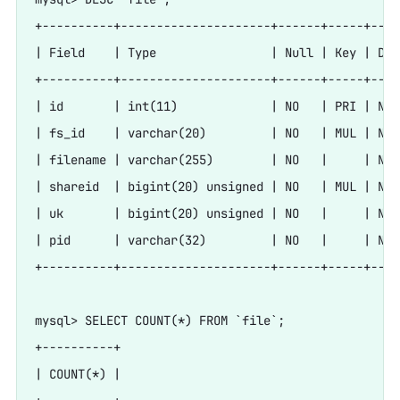
+----------+---------------------+------+-----+----
| Field    | Type                | Null | Key | Def
+----------+---------------------+------+-----+----
| id       | int(11)             | NO   | PRI | NUL
| fs_id    | varchar(20)         | NO   | MUL | NUL
| filename | varchar(255)        | NO   |     | NUL
| shareid  | bigint(20) unsigned | NO   | MUL | NUL
| uk       | bigint(20) unsigned | NO   |     | NUL
| pid      | varchar(32)         | NO   |     | NUL
+----------+---------------------+------+-----+----
mysql> SELECT COUNT(*) FROM `file`;

+----------+

| COUNT(*) |
