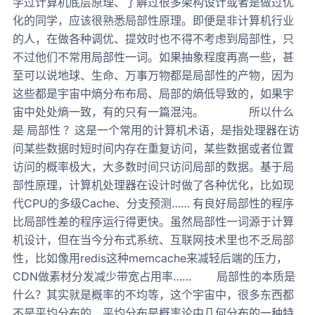
学过计算机底层原理、了解过很多架构设计或者是做过优
化的同学，应该很熟悉局部性原理。即便是非计算机行业
的人，在做各种调优、提效时也不得不考虑到局部性，只
不过他们不常用局部性一词。如果抽象程度再高一些，甚
至可以说地球、生命、万事万物都是局部性的产物，因为
这些都是宇宙中熵分布布局、局部的熵低导致的，如果宇
宙中处处熵一致，有的只有一篇混沌。 所以什么
是 局部性 ？这是一个常用的计算机术语，是指处理器在访
问某些数据时短时间内存在重复访问，某些数据或者位置
访问的概率极大，大多数时间只访问局部的数据。基于局
部性原理，计算机处理器在设计时做了各种优化，比如现
代CPU的多级Cache、分支预测…… 有良好局部性的程序
比局部性差的程序运行得更快。虽然局部性一词源于计算
机设计，但在当今分布式系统、互联网技术里也不乏局部
性，比如像用redis这种memcache来减轻后端的压力，
CDN做素材分发减少带宽占用率…… 局部性的本质是
什么？其实就是概率的不均等，这个宇宙中，很多东西都
不是平均分布的，平均分布是概率论中几何分布的一种特