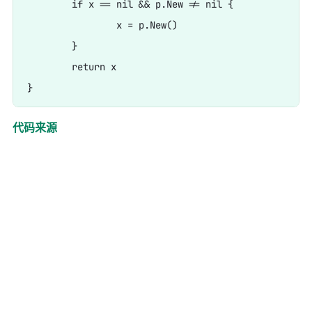
	if x == nil && p.New != nil {

		x = p.New()

	}

	return x

代码来源