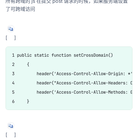
所有跨域的 js 在提交 post 请求的时候，如果服务端设置
了可跨域访问
[
]
1 public static function setCrossDomain()

2     {

3         header('Access-Control-Allow-Origin: *');

4         header("Access-Control-Allow-Headers: Ori
5         header('Access-Control-Allow-Methods: GET
[
]