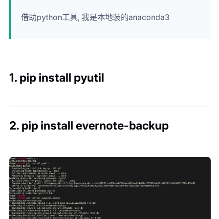
借助python工具, 我是本地装的anaconda3
1. pip install pyutil
2. pip install evernote-backup