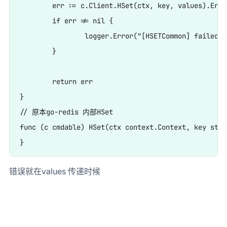
	err := c.Client.HSet(ctx, key, values).Err() // 应该是values..., 否则内部应该[]interface{}接 

	if err != nil {

		logger.Error("[HSETCommon] failed", zap.String("key", key), zap.Any(key, values), zap.Error(err))

	}

	return err

}

// 原本go-redis 内部HSet 

func (c cmdable) HSet(ctx context.Context, key stri
错误就在values 传递时候