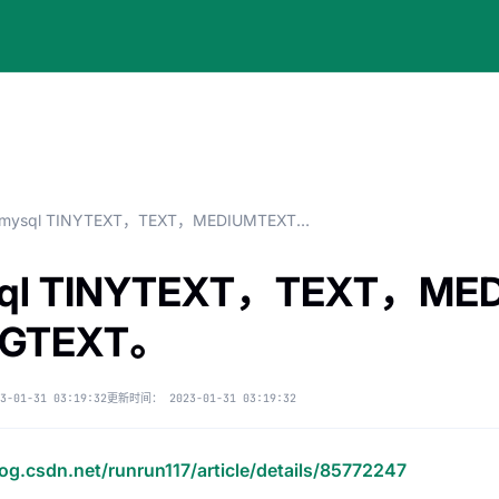
mysql TINYTEXT，TEXT，MEDIUMTEXT和LONGTEXT。
ql TINYTEXT，TEXT，ME
NGTEXT。
3-01-31 03:19:32
更新时间：
2023-01-31 03:19:32
log.csdn.net/runrun117/article/details/85772247