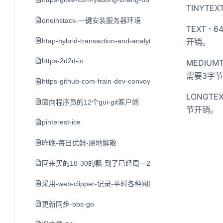
TINYTE
oneinstack-一键安装服务器环境
TEXT -
htap-hybrid-transaction-and-analytical-processin
开销。
https-2d2d-io
MEDIUM
需要3字
https-github-com-frain-dev-convoy
LONGTE
面向程序员的12个gui-git客户端
节开销。
pinterest-ice
昨晚-每日优鲜-原地解散
回来买的18-30的飘-到了已经周一2点了-打车到家不到3点
采用-web-clipper-记录-平时各种网络平台的-好文章-值
更新同步-bbs-go