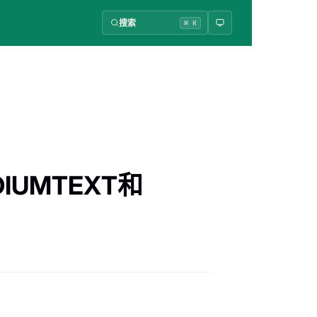
搜索
⌘ K
DIUMTEXT和