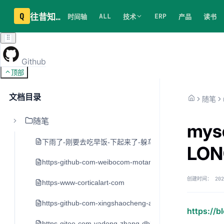
Q
往昔知识库
ALL
ERP
时间轴
技术
产品
读书
Github
顶部
文档目录
随笔
随笔
mys
下雨了-刚要去吃早饭-下起来了-躲车里20分钟
LO
https-github-com-weibocom-motan
创建时间：
202
https-www-corticalart-com
https-github-com-xingshaocheng-architect-awesome
https://b
https-gitee-com-yadong-zhang-dblog