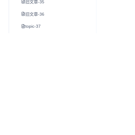
旧文章-35
旧文章-36
topic-37
素材管理工具
旧文章-39
旧文章-40
早晨8点-室友喝茶了-第一次经历
https-juejin-cn-book-6844733795329900551-section-6
旧文章-43
旧文章-44
Q
往昔知识库
旧文章-45
博客、Wiki 与知识库内容阅读系统。