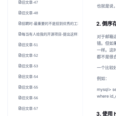
旧文章-47
也就是说
旧文章-48
2. 倒序
招聘时-最重要的不是招到优秀的工程师-而是避免招到糟糕
每当有人给我的开源项目-提出这样或那样的要求-我就给他三
对于邮箱
错。但如
旧文章-51
一样。这
旧文章-52
都不是很
旧文章-53
一个比较
旧文章-54
例如：
旧文章-55
mysql> sel
where id_c
旧文章-56
旧文章-57
3. 使用 