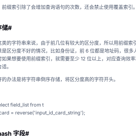
，前缀索引除了会增加查询语句的次数，还会禁止使用覆盖索引
存储#
的工程师
个-f-让他自己选一个
这类的字符串来说，由于前几位有较大的区分度，所以用前缀索
果是区分度不好的情况，比如身份证，前 6 位都是地址码，很多
时如果想要使用前缀索引，就需要至少 12 位以上，对应查询效
合适。
好的办法是将字符串倒序存储，将区分度高的字符开头。
ect field_list from t
ard = reverse('input_id_card_string');
hash 字段#