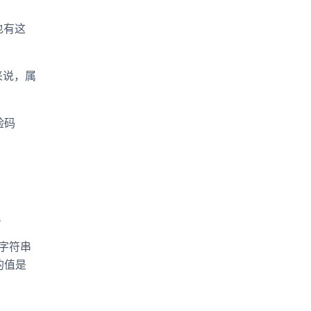
也有这
来说，属
验码
中。
个字符串
的值是