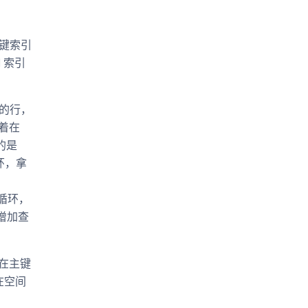
主键索引
1 索引
D的行，
着在
的是
环，拿
 循环，
增加查
应在主键
在空间