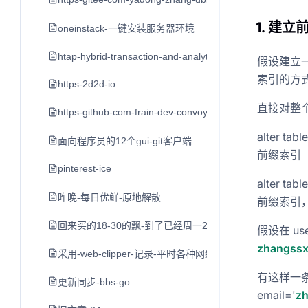
1. 建立
oneinstack-一键安装服务器环境
htap-hybrid-transaction-and-analytical-processin
假设建立
索引的方
https-2d2d-io
直接对整
https-github-com-frain-dev-convoy
alter t
面向程序员的12个gui-git客户端
前缀索引
pinterest-ice
alter ta
昨晚-每日优鲜-原地解散
前缀索引
回来买的18-30的飘-到了已经周一2点了-打车到家不到3点
假设在 us
zhangss
采用-web-clipper-记录-平时各种网络平台的-好文章-值
有这样一条语句 
更新同步-bbs-go
email='
z