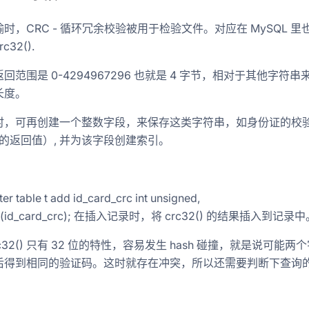
acing
时，CRC - 循环冗余校验被用于检验文件。对应在 MySQL 里
32().
回范围是 0-4294967296 也就是 4 字节，相对于其他字符串
长度。
简化后才可以标准化-标准化的事情才能自动化-自动化的事情才能规模化
时，可再创建一个整数字段，来保存这类字符串，如身份证的校
2()的返回值）, 并为该字段创建索引。
er table t add id_card_crc int unsigned,
ex(id_card_crc); 在插入记录时，将 crc32() 的结果插入到记录
c32() 只有 32 位的特性，容易发生 hash 碰撞，就是说可能两
后得到相同的验证码。这时就存在冲突，所以还需要判断下查询
-关好多年了