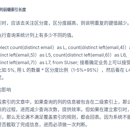
的前缀索引长度
引时，应该去关注区分度，区分度越高，则说明重复的键值越少
执行查询来统计列上有多少不同的值。
ect count(distinct email）as L, count(distinct left(email,4)）
inct left(email,5)）as L5, count(distinct left(email,6)）as L6,
stinct left(email,7)）as L7, from SUser; 接着确定业务上可
 5%, 用 L 的数量 * 区分度比例（1-5%=95%），然后看在 L4 
足。
844733795380232206
的影响
盖索引的文章中，如果查询的列的信息被包含在二级索引上，那
表的过程，进而减少查询次数，提供效率。但如果在建立索引时
引，那么无论满不满足覆盖索引的规则，都会回表。因为系统不
是否截取了完成信息，进而必须做一次判断。