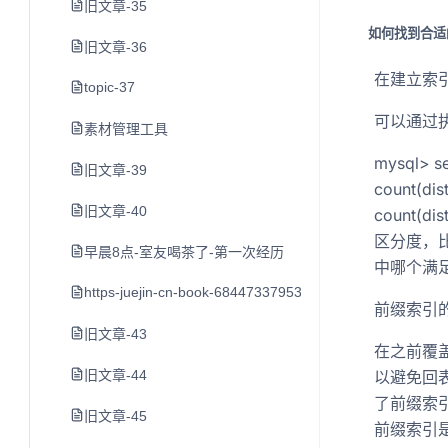
旧文章-35
如何找到合适
旧文章-36
在建立索
topic-37
可以通过
素材管理工具
mysql> sel
旧文章-39
count(dist
旧文章-40
count(di
区分度，比如
早晨8点-室友喝茶了-第一次经历
中哪个满
https-juejin-cn-book-6844733795329900551-section-6
前缀索引
旧文章-43
在之前覆
以避免回
旧文章-44
了前缀索
旧文章-45
前缀索引