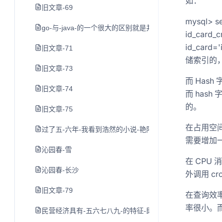
如：
旧文章-69
mysql> sel
go-与-java-的一个很大的区别就是并发模型不同-go-采用的是-csp-c
id_card_c
id_card
旧文章-71
储索引的
旧文章-73
而 Has
旧文章-74
而 has
的。
旧文章-75
在占用空间
过了五-六年-我看到浩然的小说-艳阳天-中有一句-饿得连
需要增加一
沁园春-雪
在 CPU
沁园春-长沙
外调用 cr
旧文章-79
在查询效
率很小。
民营经济具有-五六七八九-的特征-即贡献了-50-以上的税收-