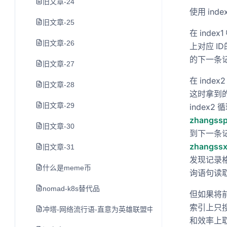
旧文章-24
使用 ind
旧文章-25
在 inde
旧文章-26
上对应 ID
的下一条记
旧文章-27
在 inde
旧文章-28
这时拿到
旧文章-29
index
zhangss
旧文章-30
到下一条记
zhangss
旧文章-31
发现记录
什么是meme币
询语句读
nomad-k8s替代品
但如果将前缀
索引上只
冲塔-网络流行语-直意为英雄联盟中尚未发育完全就去打防
和效率上