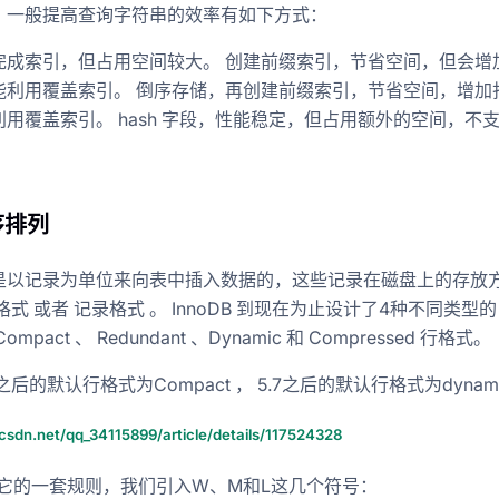
，一般提高查询字符串的效率有如下方式：
完成索引，但占用空间较大。 创建前缀索引，节省空间，但会增
能利用覆盖索引。 倒序存储，再创建前缀索引，节省空间，增加
用覆盖索引。 hash 字段，性能稳定，但占用额外的空间，不
序排列
是以记录为单位来向表中插入数据的，这些记录在磁盘上的存放
格式 或者 记录格式 。 InnoDB 到现在为止设计了4种不同类型的
mpact 、 Redundant 、Dynamic 和 Compressed 行格式。
.0之后的默认行格式为Compact ， 5.7之后的默认行格式为dynam
是哪一种
.csdn.net/qq_34115899/article/details/117524328
B有它的一套规则，我们引入W、M和L这几个符号：