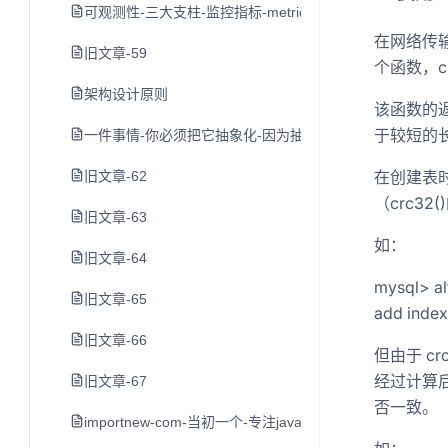
可观测性-三大支柱-监控指标-metrics-日志-logging-和链路-tr
在网络传输
旧文章-59
个函数，crc
架构设计原则
该函数的返
于较短的
一件事情-你必须把它抽象化-因为抽象化以后才可以简化-
在创建表
旧文章-62
（crc3
旧文章-63
如：
旧文章-64
mysql> alt
旧文章-65
add ind
旧文章-66
但由于 cr
经过计算
旧文章-67
否一致。
importnew-com-当初一个-专注java-好文章的网站-没了