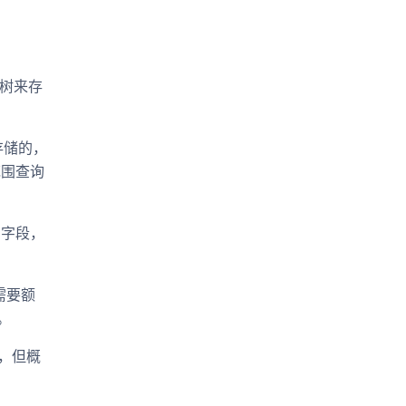
+ 树来存
存储的，
范围查询
 字段，
式需要额
。
，但概
-90-以上