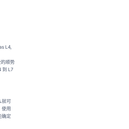
。
as L4,
以接受的顺势
到 L7
么就可
，使用
能确定