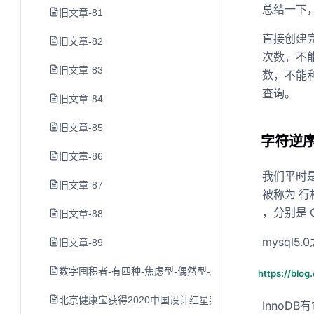
总结一下
旧文章-81
直接创建
旧文章-82
次数，不
旧文章-83
数，不能利
查询。
旧文章-84
旧文章-85
字符逆
旧文章-86
我们平时
旧文章-87
被称为 行
，分别是 Co
旧文章-88
mysql5
旧文章-89
数字囤积者-有四种-焦虑型-偶然型-顺从型和有组织型-你
https://blog
北京健康宝获得2020中国设计红星奖原创金奖
InnoD