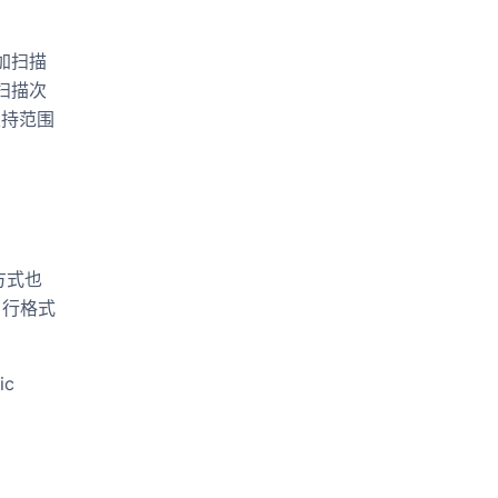
加扫描
扫描次
支持范围
方式也
 行格式
ic