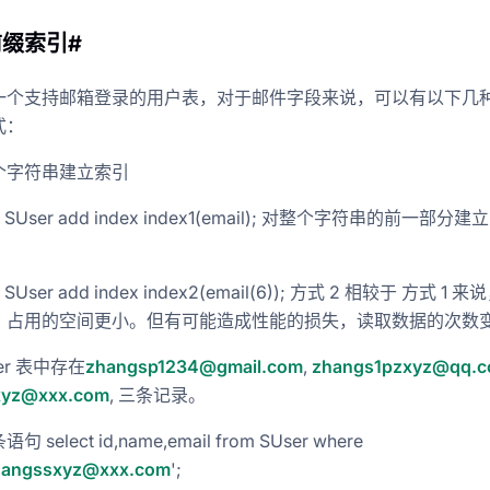
前缀索引#
g-混合事务和分析处理
一个支持邮箱登录的用户表，对于邮件字段来说，可以有以下几
式：
个字符串建立索引
able SUser add index index1(email); 对整个字符串的前一部分建
ble SUser add index index2(email(6)); 方式 2 相较于 方式 1
，占用的空间更小。但有可能造成性能的损失，读取数据的次数
er 表中存在
zhangsp1234@gmail.com
,
zhangs1pzxyz@qq.
xyz@xxx.com
, 三条记录。
得记录的事件-web网址-图书-电影等
select id,name,email from SUser where
hangssxyz@xxx.com
';