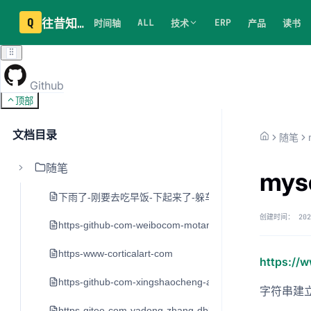
Q
往昔知识库
ALL
ERP
时间轴
技术
产品
读书
Github
顶部
文档目录
随笔
随笔
my
下雨了-刚要去吃早饭-下起来了-躲车里20分钟
创建时间：
202
https-github-com-weibocom-motan
https-www-corticalart-com
https://
https-github-com-xingshaocheng-architect-awesome
字符串建
https-gitee-com-yadong-zhang-dblog