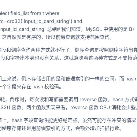
ect field_list from t where
ommunicating-sequential-processes-模型-用
rc=crc32('input_id_card_string') and
='input_id_card_string' 总结# 我们知道，MySQL 中使用的是 B
，这自然就是有序的，所以前缀查询就支持范围查询。
h 字段和倒序查询两种方式就不行了，倒序查询是按照倒序字符串
h 字段和字符串本身也没有关系，这就意味着这两种方式是不支持
上来说，倒序存储占用的是和普通索引的一样的空间。而 hash
自己的影子也拖不动了-我很佩服浩然的这句话-觉得他了解农村
个字段来存在 hash 校验码。
 消耗，倒序时，每次读和写都需要调用 reverse 函数。hash 方
c32() 函数。两个函数实现来看，reverse 函数 CPU 消耗会少些
率上，hash 字段查询性能更好稳定些。虽然可能存在冲突的情况
而倒序存储还是用前缀索引的方式，会额外增加扫描行数。
60-以上的国内生产总值-70-以上的技术创新成果-80-以上的城镇劳动就业