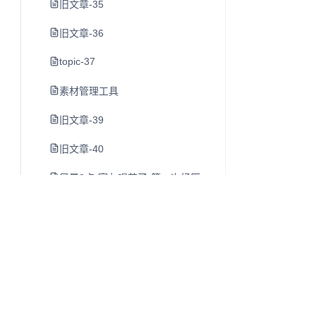
旧文章-35
旧文章-36
topic-37
素材管理工具
旧文章-39
旧文章-40
早晨8点-室友喝茶了-第一次经历
https-juejin-cn-book-6844733795329900551-section-6
旧文章-43
旧文章-44
旧文章-45