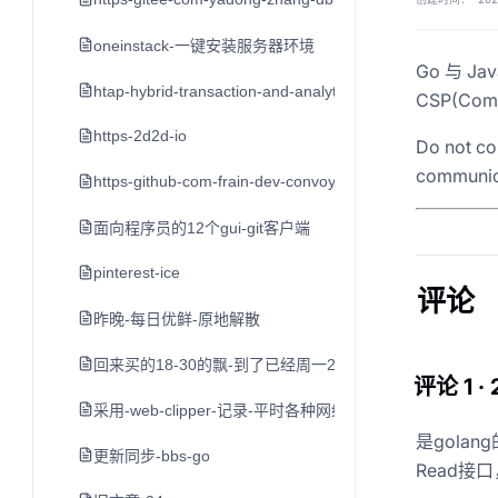
oneinstack-一键安装服务器环境
Go 与 
htap-hybrid-transaction-and-analytical-processin
CSP(Com
https-2d2d-io
Do not co
communic
https-github-com-frain-dev-convoy
面向程序员的12个gui-git客户端
pinterest-ice
评论
昨晚-每日优鲜-原地解散
回来买的18-30的飘-到了已经周一2点了-打车到家不到3点
评论 1 ·
采用-web-clipper-记录-平时各种网络平台的-好文章-值
是golang
更新同步-bbs-go
Read接