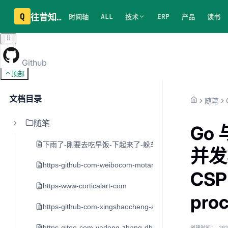
Q
往昔知识库
ALL
ERP
时间轴
技术
产品
读书
Github
顶部
文档目录
随笔
随笔
Go
下雨了-刚要去吃早饭-下起来了-躲车里20分钟
并发
https-github-com-weibocom-motan
CSP
https-www-corticalart-com
pro
https-github-com-xingshaocheng-architect-awesome
https-gitee-com-yadong-zhang-dblog
创建时间：
202