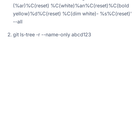
(%ar)%C(reset) %C(white)%an%C(reset)%C(bold
yellow)%d%C(reset) %C(dim white)- %s%C(reset)'
--all
git ls-tree -r --name-only abcd123