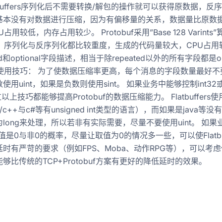
atBuffers序列化后不需要转换/解包的操作就可以获得原数据，
基本没有对数据进行压缩，因为有偏移量的关系，数据量比原数
占用较低，内存占用较少。 Protobuf采用”Base 128 Var
g-混合事务和分析处理
；序列化与反序列化都比较重度，生成的代码量较大，CPU占用较高，内
red和optional字段描述，相当于除repeated以外的所有字段都是o
buf使用技巧： 为了使数据压缩率更高，每个消息的字段数量最好不要超过
使用uint，如果是负数则使用sint。 如果业务中能够控制int32
过以上技巧都能够提高Protobuf的数据压缩能力。 Flatbuffer
c++与c#等有unsigned int类型的语言），而如果是java等没
long来处理，所以若非有实际需要，尽量不要使用uint。 如果业务中能
的取值是0与非0的概率，尽量让取值为0的情况多一些，可以使Flatb
时有严苛的要求（例如FPS、Moba、动作RPG等），可以考虑使用Fl
够比传统的TCP+Protobuf方案有更好的降低延时的效果。
得记录的事件-web网址-图书-电影等