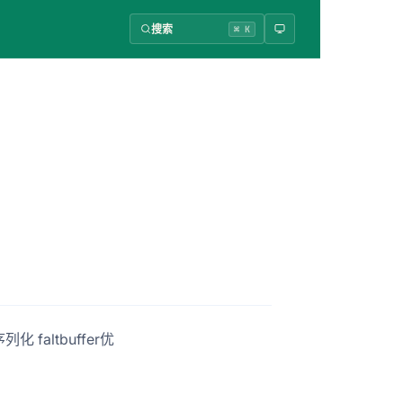
搜索
⌘ K
化 faltbuffer优