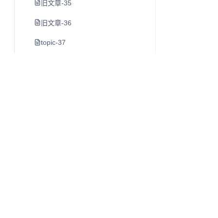
旧文章-35
旧文章-36
topic-37
素材管理工具
旧文章-39
旧文章-40
早晨8点-室友喝茶了-第一次经历
https-juejin-cn-book-6844733795329900551-section-6
旧文章-43
旧文章-44
Q
往昔知识库
旧文章-45
博客、Wiki 与知识库内容阅读系统。