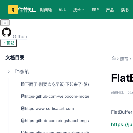
Q
往昔知识库
ALL
ERP
时间轴
技术
产品
读书
Github
顶部
文档目录
随笔
随笔
Flat
下雨了-刚要去吃早饭-下起来了-躲车里20分钟
创建时间：
202
https-github-com-weibocom-motan
https-www-corticalart-com
FlatBuf
https-github-com-xingshaocheng-architect-awesome
https://j
https-gitee-com-yadong-zhang-dblog