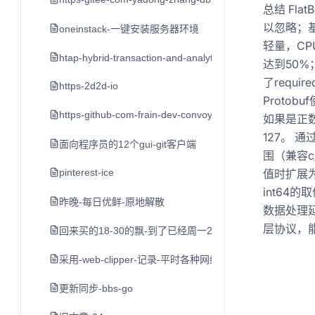
总结 Fl
以忽略；
oneinstack-一键安装服务器环境
轻量，CPU
htap-hybrid-transaction-and-analytical-processin
达到50%
了requi
https-2d2d-io
Proto
https-github-com-frain-dev-convoy
如果是正数
127。 通
面向程序员的12个gui-git客户端
围（兼容c/
pinterest-ice
值时扩展为
int64
昨晚-每日优鲜-原地解散
数据处理延
层协议，能
回来买的18-30的飘-到了已经周一2点了-打车到家不到3点
采用-web-clipper-记录-平时各种网络平台的-好文章-值
更新同步-bbs-go