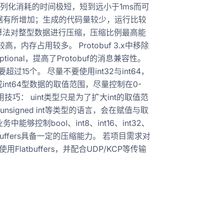
反序列化消耗的时间极短，短到远小于1ms而可
据有所增加；生成的代码量较少，运行比较
ints”算法对整型数据进行压缩，压缩比例最高能
存占用较多。 Protobuf 3.x中移除
ptional，提高了Protobuf的消息兼容性。
15个。 尽量不要使用int32与int64，
或int64型数据的取值范围，尽量控制在0-
s使用技巧： uint类型只是为了扩大int的取值范
有unsigned int等类型的语言，会在赋值与取
够控制bool、int8、int16、int32、
uffers具备一定的压缩能力。 若项目需求对
atbuffers，并配合UDP/KCP等传输