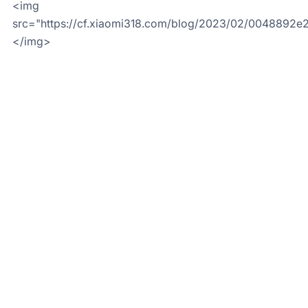
<img
src="https://cf.xiaomi318.com/blog/2023/02/0048892
</img>