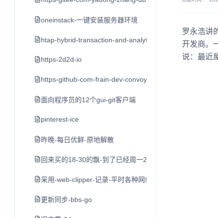
oneinstack-一键安装服务器环境
罗永浩讲
htap-hybrid-transaction-and-analytical-processin
开发商。
说：最近
https-2d2d-io
https-github-com-frain-dev-convoy
面向程序员的12个gui-git客户端
pinterest-ice
昨晚-每日优鲜-原地解散
回来买的18-30的飘-到了已经周一2点了-打车到家不到3点
采用-web-clipper-记录-平时各种网络平台的-好文章-值
更新同步-bbs-go