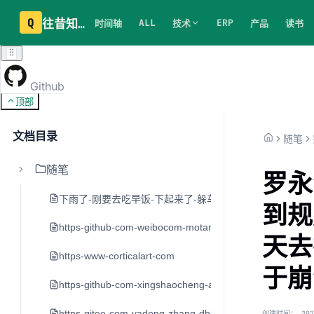
Q
往昔知识库
ALL
ERP
时间轴
技术
产品
读书
Github
顶部
文档目录
随笔
随笔
罗永
下雨了-刚要去吃早饭-下起来了-躲车里20分钟
到规
https-github-com-weibocom-motan
天去
https-www-corticalart-com
于崩
https-github-com-xingshaocheng-architect-awesome
https-gitee-com-yadong-zhang-dblog
创建时间：
202