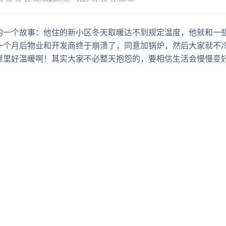
的一个故事：他住的新小区冬天取暖达不到规定温度，他就和一
g-混合事务和分析处理
一个月后物业和开发商终于崩溃了，同意加锅炉，然后大家就不
屋里好温暖啊！其实大家不必整天抱怨的，要相信生活会慢慢变
得记录的事件-web网址-图书-电影等