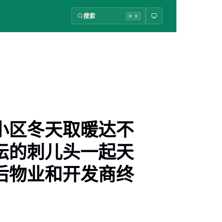
搜索
⌘ K
小区冬天取暖达不
坛的刺儿头一起天
后物业和开发商终