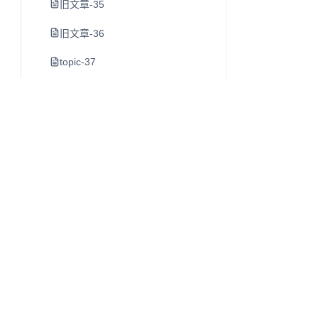
旧文章-35
旧文章-36
topic-37
素材管理工具
旧文章-39
旧文章-40
早晨8点-室友喝茶了-第一次经历
https-juejin-cn-book-6844733795329900551-section-6
旧文章-43
旧文章-44
Q
往昔知识库
旧文章-45
博客、Wiki 与知识库内容阅读系统。