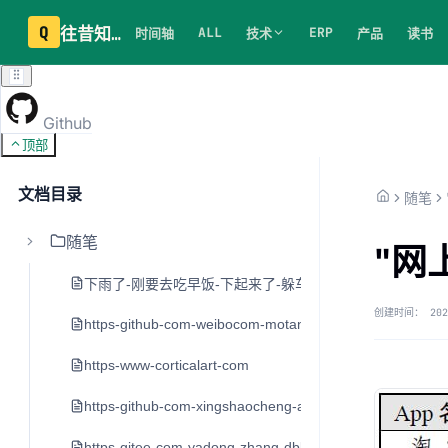
Q
往昔知识库
ALL
ERP
时间轴
技术
产品
读书
Github
顶部
文档目录
随笔
随笔
"网
下雨了-刚要去吃早饭-下起来了-躲车里20分钟
创建时间：
202
https-github-com-weibocom-motan
https-www-corticalart-com
https-github-com-xingshaocheng-architect-awesome
https-gitee-com-yadong-zhang-dblog