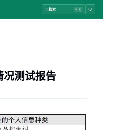
搜索
⌘ K
情况测试报告