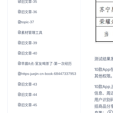
旧文章-35
旧文章-36
topic-37
素材管理工具
旧文章-39
旧文章-40
测试结果
早晨8点-室友喝茶了-第一次经历
10款A
https-juejin-cn-book-6844733795329900551-section-6
其他权限
旧文章-43
10款Ap
信息、周边
旧文章-44
用户识别码
旧文章-45
括商品分
息等； 