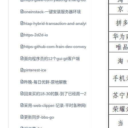
oneinstack-一键安装服务器环境
htap-hybrid-transaction-and-analytical-processin
https-2d2d-io
https-github-com-frain-dev-convoy
面向程序员的12个gui-git客户端
pinterest-ice
昨晚-每日优鲜-原地解散
回来买的18-30的飘-到了已经周一2点了-打车到家不到3点
采用-web-clipper-记录-平时各种网络平台的-好文章-值
更新同步-bbs-go