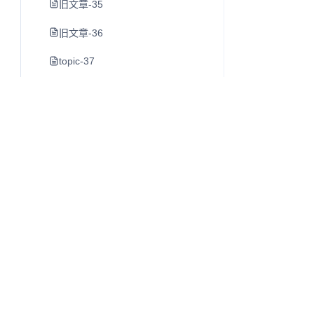
旧文章-35
旧文章-36
topic-37
素材管理工具
旧文章-39
旧文章-40
早晨8点-室友喝茶了-第一次经历
https-juejin-cn-book-6844733795329900551-section-6
旧文章-43
旧文章-44
Q
往昔知识库
旧文章-45
博客、Wiki 与知识库内容阅读系统。