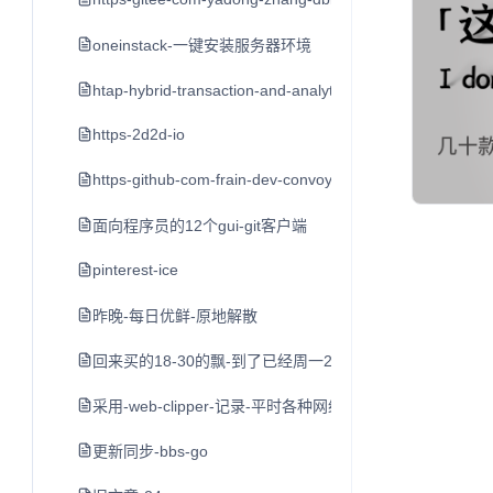
oneinstack-一键安装服务器环境
htap-hybrid-transaction-and-analytical-processin
https-2d2d-io
https-github-com-frain-dev-convoy
面向程序员的12个gui-git客户端
pinterest-ice
昨晚-每日优鲜-原地解散
回来买的18-30的飘-到了已经周一2点了-打车到家不到3点
采用-web-clipper-记录-平时各种网络平台的-好文章-值
更新同步-bbs-go