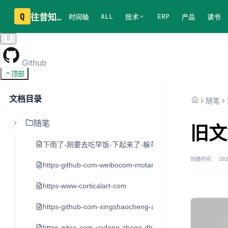
Q
往昔知识库
ALL
ERP
时间轴
技术
产品
读书
Github
顶部
文档目录
随笔
随笔
旧文
下雨了-刚要去吃早饭-下起来了-躲车里20分钟
创建时间：
202
https-github-com-weibocom-motan
https-www-corticalart-com
https-github-com-xingshaocheng-architect-awesome
https-gitee-com-yadong-zhang-dblog