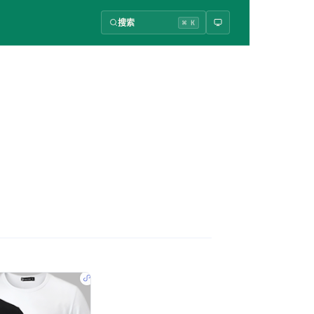
搜索
⌘ K