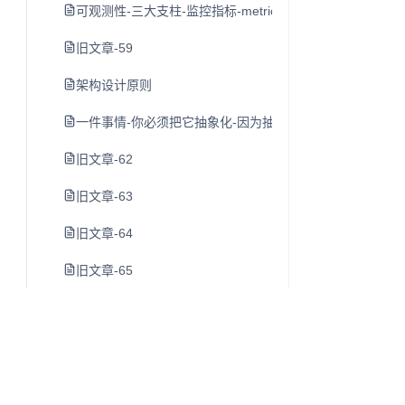
可观测性-三大支柱-监控指标-metrics-日志-logging-和链路-tr
旧文章-59
架构设计原则
一件事情-你必须把它抽象化-因为抽象化以后才可以简化-
旧文章-62
旧文章-63
旧文章-64
旧文章-65
旧文章-66
旧文章-67
importnew-com-当初一个-专注java-好文章的网站-没了