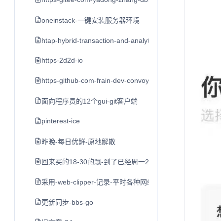
oneinstack-一键安装服务器环境
htap-hybrid-transaction-and-analytical-processin
https-2d2d-io
https-github-com-frain-dev-convoy
面向程序员的12个gui-git客户端
pinterest-ice
昨晚-每日优鲜-原地解散
回来买的18-30的飘-到了已经周一2点了-打车到家不到3点
采用-web-clipper-记录-平时各种网络平台的-好文章-值
更新同步-bbs-go