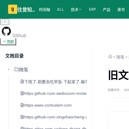
Q
往昔知识库
ALL
ERP
时间轴
技术
产品
读书
Github
顶部
文档目录
随笔
随笔
旧文
下雨了-刚要去吃早饭-下起来了-躲车里20分钟
创建时间：
202
https-github-com-weibocom-motan
https-www-corticalart-com
https-github-com-xingshaocheng-architect-awesome
https-gitee-com-yadong-zhang-dblog