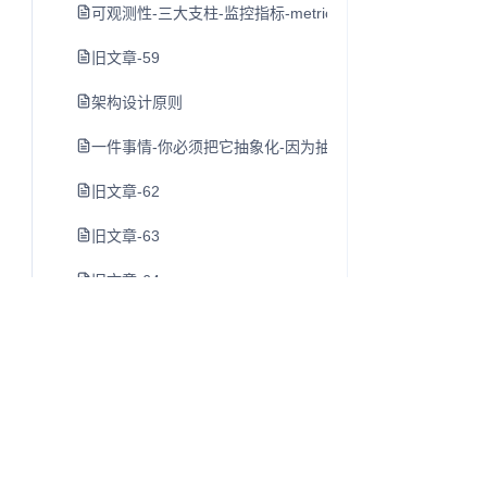
可观测性-三大支柱-监控指标-metrics-日志-logging-和链路-tr
旧文章-59
架构设计原则
一件事情-你必须把它抽象化-因为抽象化以后才可以简化-
旧文章-62
旧文章-63
旧文章-64
旧文章-65
旧文章-66
旧文章-67
importnew-com-当初一个-专注java-好文章的网站-没了