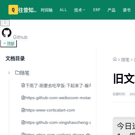
Q
往昔知识库
ALL
ERP
时间轴
技术
产品
读书
Github
顶部
文档目录
随笔
随笔
旧文
下雨了-刚要去吃早饭-下起来了-躲车里20分钟
创建时间：
202
https-github-com-weibocom-motan
https-www-corticalart-com
https-github-com-xingshaocheng-architect-awesome
https-gitee-com-yadong-zhang-dblog