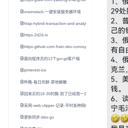
oneinstack-一键安装服务器环境
htap-hybrid-transaction-and-analytical-processin
https-2d2d-io
https-github-com-frain-dev-convoy
面向程序员的12个gui-git客户端
pinterest-ice
昨晚-每日优鲜-原地解散
回来买的18-30的飘-到了已经周一2点了-打车到家不到3点
采用-web-clipper-记录-平时各种网络平台的-好文章-值
更新同步-bbs-go