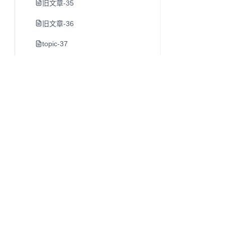
旧文章-35
旧文章-36
topic-37
素材管理工具
旧文章-39
旧文章-40
早晨8点-室友喝茶了-第一次经历
https-juejin-cn-book-6844733795329900551-section-6
旧文章-43
旧文章-44
Q
往昔知识库
旧文章-45
博客、Wiki 与知识库内容阅读系统。