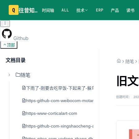
Q
往昔知识库
ALL
ERP
时间轴
技术
产品
读书
Github
顶部
文档目录
随笔
随笔
旧文
下雨了-刚要去吃早饭-下起来了-躲车里20分钟
创建时间：
202
https-github-com-weibocom-motan
https-www-corticalart-com
https-github-com-xingshaocheng-architect-awesome
https-gitee-com-yadong-zhang-dblog