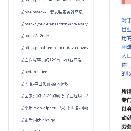
oneinstack-一键安装服务器环境
htap-hybrid-transaction-and-analytical-processin
https-2d2d-io
https-github-com-frain-dev-convoy
面向程序员的12个gui-git客户端
pinterest-ice
昨晚-每日优鲜-原地解散
回来买的18-30的飘-到了已经周一2点了-打车到家不到3点
采用-web-clipper-记录-平时各种网络平台的-好文章-值
更新同步-bbs-go