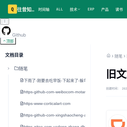
Q
往昔知识库
ALL
ERP
时间轴
技术
产品
读书
Github
顶部
文档目录
随笔
随笔
旧文
下雨了-刚要去吃早饭-下起来了-躲车里20分钟
创建时间：
202
https-github-com-weibocom-motan
https-www-corticalart-com
https-github-com-xingshaocheng-architect-awesome
https-gitee-com-yadong-zhang-dblog