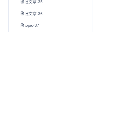
旧文章-35
旧文章-36
topic-37
素材管理工具
旧文章-39
旧文章-40
早晨8点-室友喝茶了-第一次经历
https-juejin-cn-book-6844733795329900551-section-6
旧文章-43
旧文章-44
Q
往昔知识库
旧文章-45
博客、Wiki 与知识库内容阅读系统。