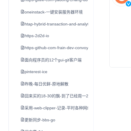
oneinstack-一键安装服务器环境
htap-hybrid-transaction-and-analytical-processin
https-2d2d-io
https-github-com-frain-dev-convoy
面向程序员的12个gui-git客户端
pinterest-ice
昨晚-每日优鲜-原地解散
回来买的18-30的飘-到了已经周一2点了-打车到家不到3点
采用-web-clipper-记录-平时各种网络平台的-好文章-值
更新同步-bbs-go