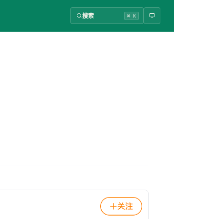
搜索
⌘ K