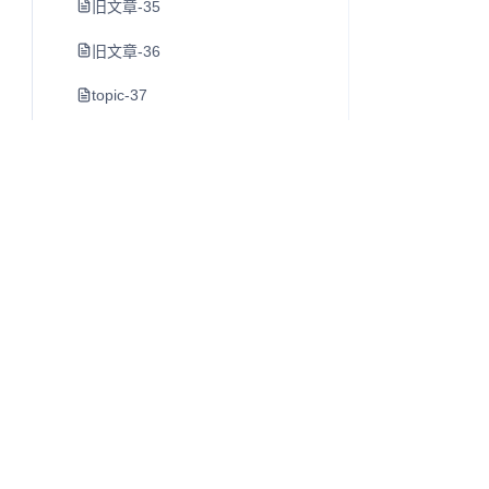
旧文章-35
旧文章-36
topic-37
素材管理工具
旧文章-39
旧文章-40
早晨8点-室友喝茶了-第一次经历
https-juejin-cn-book-6844733795329900551-section-6
旧文章-43
旧文章-44
Q
往昔知识库
旧文章-45
博客、Wiki 与知识库内容阅读系统。