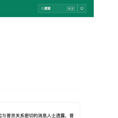
搜索
⌘ K