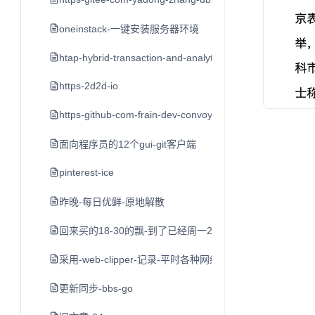
oneinstack-一键安装服务器环境
htap-hybrid-transaction-and-analytical-processin
https-2d2d-io
https-github-com-frain-dev-convoy
面向程序员的12个gui-git客户端
pinterest-ice
昨晚-每日优鲜-原地解散
回来买的18-30的飘-到了已经周一2点了-打车到家不到3点
采用-web-clipper-记录-平时各种网络平台的-好文章-值
更新同步-bbs-go