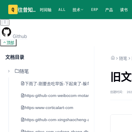
Q
往昔知识库
ALL
ERP
时间轴
技术
产品
读书
Github
顶部
文档目录
随笔
随笔
旧文章
下雨了-刚要去吃早饭-下起来了-躲车里20分钟
创建时间：
202
https-github-com-weibocom-motan
https-www-corticalart-com
https-github-com-xingshaocheng-architect-awesome
https-gitee-com-yadong-zhang-dblog