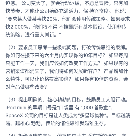
迫感。 公司变大了，就会行动迟缓，不愿意冒险。只有加
快节奏，才能让公司始终充满活力，保 持兴奋度。 他说：
“要求某人做某事快20%，他们会使用传统策略。如果要求
快2,000%，他们将不得 不推翻所有基本假设，使用非传
统策略，进行重大创新。”
（2）要求员工思考一些极端问题，打破传统思维的束缚。
你如何在接下来的六个月内实现你的10年目标？ 如果每周
只能工作一天，我们应该如何改变工作方式？ 如果现有的
营销渠道都消失了，我们将如何发展新客户？ 产品增加什
么特性，可以让价格提高10倍？ 如果你有10倍的资源，会
对产品做哪些改变？
（3）提出明确的、雄心勃勃的目标，鼓励员工大胆行动。
iPod mini 的早期口号是“口袋里 有 1,000 首歌曲”，
SpaceX 公司的目标是让人类成为“多星球物种”。目标越清
晰、越雄心 勃勃，传统的惰性思维就越难生存。
（4）拒绝平庸的产品。他采取史蒂夫·乔布斯的标准，产