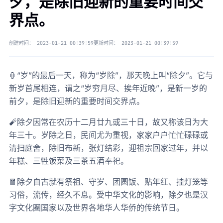
夕，是除旧迎新的重要时间交
界点。
创建时间：
2023-01-21 00:39:59
更新时间：
2023-01-21 00:39:59
🏮“岁”的最后一天，称为“岁除”，那天晚上叫“除夕”。它与
新岁首尾相连，谓之“岁穷月尽、挨年近晚”，是新一岁的
前夕，是除旧迎新的重要时间交界点。
🧨除夕因常在农历十二月廿九或三十日，故又称该日为大
年三十。岁除之日，民间尤为重视，家家户户忙忙碌碌或
清扫庭舍，除旧布新，张灯结彩，迎祖宗回家过年，并以
年糕、三牲饭菜及三茶五酒奉祀。
🧧除夕自古就有祭祖、守岁、团圆饭、贴年红、挂灯笼等
习俗，流传，经久不息。受中华文化的影响，除夕也是汉
字文化圈国家以及世界各地华人华侨的传统节日。