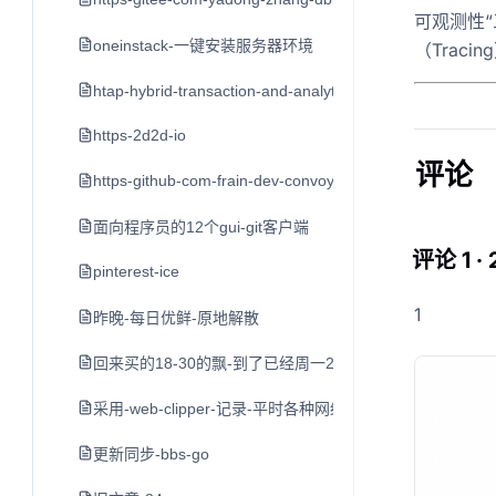
可观测性“
oneinstack-一键安装服务器环境
（Tracin
htap-hybrid-transaction-and-analytical-processin
https-2d2d-io
评论
https-github-com-frain-dev-convoy
面向程序员的12个gui-git客户端
评论 1 ·
pinterest-ice
1
昨晚-每日优鲜-原地解散
回来买的18-30的飘-到了已经周一2点了-打车到家不到3点
采用-web-clipper-记录-平时各种网络平台的-好文章-值
更新同步-bbs-go