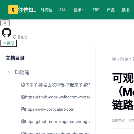
Q
往昔知识库
ALL
ERP
时间轴
技术
产品
读书
Github
顶部
文档目录
随笔
随笔
可观
下雨了-刚要去吃早饭-下起来了-躲车里20分钟
（M
https-github-com-weibocom-motan
链路
https-www-corticalart-com
创建时间：
202
https-github-com-xingshaocheng-architect-awesome
https-gitee-com-yadong-zhang-dblog