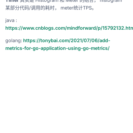
Timer
其实是 Histogram 和 Meter 的结合， histogram
某部分代码/调用的耗时， meter统计TPS。
java :
https://www.cnblogs.com/mindforward/p/15792132.ht
golang:
https://tonybai.com/2021/07/06/add-
metrics-for-go-application-using-go-metrics/