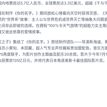
国内地票房达5.7亿人民币，全球票房达3.3亿美元，超越《千
制作《你的名字。》期间放松心情看向天空时获得灵感，《天
贯的“世界系”故事：主人公与世界危机或世界灭亡等抽象大问题
之间非此即彼的选择。在拥有“100%令天气放晴”的超能力女主
魄又彼此依靠的爱情故事。
子》集结了《你的名字。》原班制作团队——导演新海诚、角
演员小栗旬、本田翼，超人气专业声优梶裕贵加盟配音。音乐方
MPS再度联手，为影片创作主题曲及配乐30余首。影片于今年7月
收获票房135亿日元，并将代表日本角逐奥斯卡最佳国际影片奖。