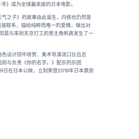
与千寻》成为全球最卖座的日本电影。
气之子》的故事由此诞生，内核也仍然是
直接联系，描绘纯粹而唯一的爱情，做出对
角阳菜与来到东京打工的男主角帆高发生了一
色设计田中将贺、美术导演泷口比吕志
面则与负责《你的名字。》配乐的乐团
19日在日本公映，立刻荣登2019年日本票房