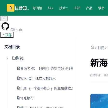
Q
往昔知识库
ALL
ERP
时间轴
技术
产品
读书
Github
顶部
文档目录
影视
影视
新海
资源名称：【美剧】绝望主妇 全8季 美剧虫压制 中英字幕
创建时间：
202
WIKI-爱，死亡和机器人
电影《一个都不能少》的主角魏敏芝怎么样了？ - 1号唠嗑员
坏账银行