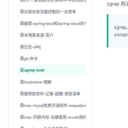
20-个案例教你在-java-8-中如何处理日期和时间
zgrep 用
对高并发流量控制的一点思考
推荐-spring-boot和spring-cloud的书
zgrep,
compre
本博客来源-简介
日志-slf4j
git-命令
zgrep-zcat
hostname-理解
推荐款软件-记事-提醒-滴答清单
mac-mysql免费开源软件-sequelpro
mac-开辟内存-当硬盘用-xcode用的-不推荐-留作学习用