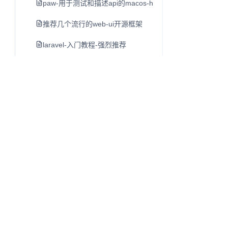
paw-用于测试和描述api的macos-http客户端
推荐几个流行的web-ui开源框架
laravel-入门教程-强烈推荐
luxon-初步介绍-moment-团队日期另一个类库
mac-开发者必备工具软件-dash
lamp-lnmp一键安装包
cpu-bound-计算密集型-和i-o-bound-i-o密集型
linux-du命令
shell特殊字符含义
单页应用开发指南
Q
往昔知识库
linux-ls命令
博客、Wiki 与知识库内容阅读系统。