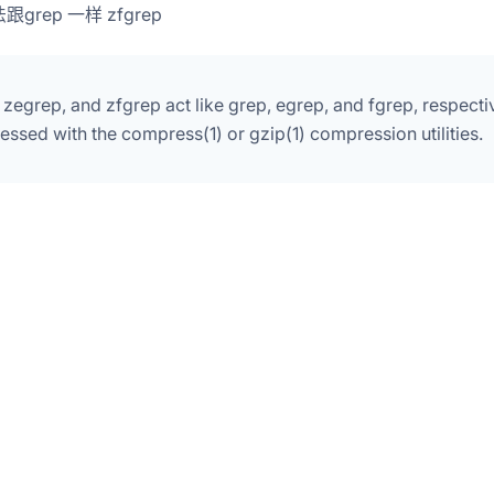
法跟grep 一样 zfgrep
 zegrep, and zfgrep act like grep, egrep, and fgrep, respectiv
ssed with the compress(1) or gzip(1) compression utilities.