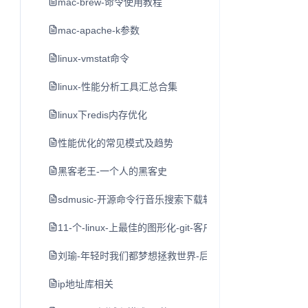
mac-brew-命令使用教程
mac-apache-k参数
linux-vmstat命令
linux-性能分析工具汇总合集
linux下redis内存优化
性能优化的常见模式及趋势
黑客老王-一个人的黑客史
sdmusic-开源命令行音乐搜索下载软件
11-个-linux-上最佳的图形化-git-客户端
刘瑜-年轻时我们都梦想拯救世界-后来
ip地址库相关