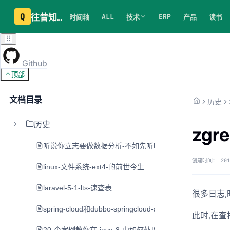
Q
往昔知识库
ALL
ERP
时间轴
技术
产品
读书
Github
顶部
文档目录
历史
历史
zgre
听说你立志要做数据分析-不如先听听老司机的建议
创建时间：
201
linux-文件系统-ext4-的前世今生
laravel-5-1-lts-速查表
很多日志,
spring-cloud和dubbo-springcloud-alibaba
此时,在查找