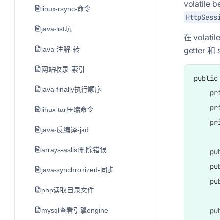
volat
linux-rsync-命令
HttpSess
java-list坑
在 volat
getter
java-注解-转
网站收录-索引
public
java-finally执行顺序
    pr
    pr
linux-tar压缩命令
    pr
java-反编译-jad
arrays-aslist删除错误
    pu
    pu
java-synchronized-同步
    pu
php读取目录文件
    pu
mysql查看引擎engine