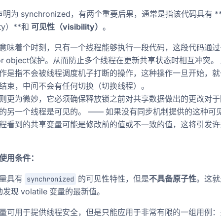
明为 synchronized，有两个重要后果，通常是指该代码具有 *
ity）**和
可见性（visibility）
。
意味着个时刻，只有一个线程能够执行一段代码，这段代码通过
itor object保护。从而防止多个线程在更新共享状态时相互冲突。
作是指不会被线程调度机子打断的操作，这种操作一旦开始，就
结束，中间不会有任何切换（切换线程）。
则更为微妙，它必须确保释放锁之前对共享数据做出的更改对于
的另一个线程是可见的。 —— 如果没有同步机制提供的这种可
程看到的共享变量可能是修改前的值或不一致的值，这将引发许
le的使用条件：
量具有
的可见性特性，但是
不具备原子性
。这就
synchronized
现 volatile 变量的最新值。
量可用于提供线程安全，但是只能应用于非常有限的一组用例：