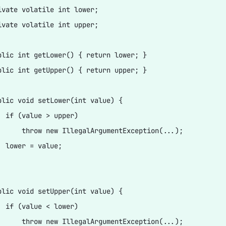
ivate volatile int lower;

ivate volatile int upper;  

-2017年-转载
blic int getLower() { return lower; }  

blic int getUpper() { return upper; }  

blic void setLower(int value) {   

  if (value > upper)   

量
      throw new IllegalArgumentException(...);  

  lower = value;  



blic void setUpper(int value) {   

  if (value < lower)   

      throw new IllegalArgumentException(...);  
