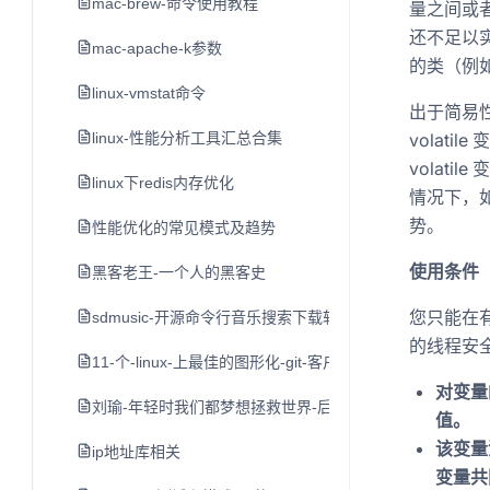
mac-brew-命令使用教程
量之间或者
还不足以实
mac-apache-k参数
的类（例如 “
linux-vmstat命令
出于简易性
linux-性能分析工具汇总合集
volat
volat
linux下redis内存优化
情况下，如
势。
性能优化的常见模式及趋势
使用条件
黑客老王-一个人的黑客史
您只能在有限
sdmusic-开源命令行音乐搜索下载软件
的线程安
11-个-linux-上最佳的图形化-git-客户端
对变量
刘瑜-年轻时我们都梦想拯救世界-后来
值。
该变量
ip地址库相关
变量共