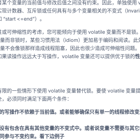
某个变量的当前值与修改后值之间没有约束。因此，单独使用 vola
现计数器、互斥锁或任何具有与多个变量相关的不变式（Invaria
start <=end”）。
或可伸缩性的考虑，您可能倾向于使用 volatile 变量而不是锁
ile 变量而非锁时，某些习惯用法（idiom）更加易于编码和阅读。此
ile 变量不会像锁那样造成线程阻塞，因此也很少造成可伸缩性问题
果读操作远远大于写操作，volatile 变量还可以提供优于锁的
性
的一些情形下使用 volatile 变量替代锁。要使 volatile 变
全，必须同时满足下面两个条件：
的写操作不依赖于当前值。或者能够确保只有单一的线程修改变
没有包含在具有其他变量的不变式中。或者说变量不需要与其它
同参与不变约束。看下边例子