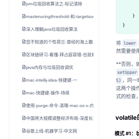
jvm垃圾回收算法之-标记清除
      
    }  
maxtenuringthreshold-和-targetsurvivorratio参数说明
深入理解java垃圾回收算法
您不知道的个性荷兰-曾经的海上霸主横行世界-如今的开放
将
lower
然需要使
区块链研习-看懂-拜占庭容错-也就看懂了区块链的核心技
**否则
java内存与垃圾回收调优
setUpper
，同一
mac-intellij-idea-快捷键-一
5)
这两个操
mac-快捷键-操作-待续
式的检查
使用-purge-命令-清理-mac-os-x-内存空间
volat
中国将大规模调整经济布局-深度长文
谷歌上线-机器学习-中文网
模式 #1