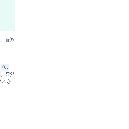
全；而仍
是
(0,
，显然
护不变