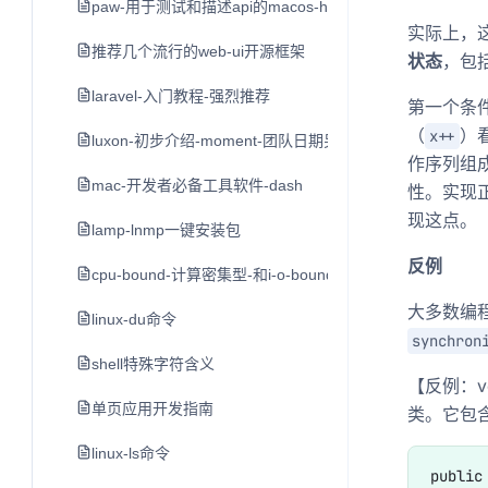
paw-用于测试和描述api的macos-http客户端
实际上，这
推荐几个流行的web-ui开源框架
状态
，包
laravel-入门教程-强烈推荐
第一个条件的
（
）
x++
luxon-初步介绍-moment-团队日期另一个类库
作序列组成
mac-开发者必备工具软件-dash
性。实现
现这点。
lamp-lnmp一键安装包
反例
cpu-bound-计算密集型-和i-o-bound-i-o密集型
大多数编程
linux-du命令
synchron
shell特殊字符含义
【反例：v
单页应用开发指南
类。它包
linux-ls命令
public