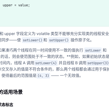
  upper = value;  



先锋
和 upper 字段定义为 volatile 类型不能够充分实现类的线程安
用同步——使
和
操作原子化。
setLower()
setUpper()
术
，如果凑巧两个线程在同一时间使用不一致的值执行
和
setLower
的话，则会使范围处于不一致的状态。**例如，如果初始状态
时间内，线程 A 调用
并且线程 B 调用
setLower(4)
setUpper(3)
作交叉存入的值是不符合条件的，那么两个线程都会通过用于保
，使得最后的范围值是
—— 一个无效值。
(4, 3)
ile的适用场景
：状态标志