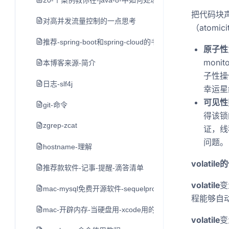
20-个案例教你在-java-8-中如何处理日期和时间
把代码块声
对高并发流量控制的一点思考
（atomic
推荐-spring-boot和spring-cloud的书
原子性
mon
本博客来源-简介
子性操
日志-slf4j
幸运星
可见性
git-命令
得该锁
zgrep-zcat
证，线
问题。
hostname-理解
volati
推荐款软件-记事-提醒-滴答清单
volatile
变
mac-mysql免费开源软件-sequelpro
程能够自动发
mac-开辟内存-当硬盘用-xcode用的-不推荐-留作学习用
volatile
变