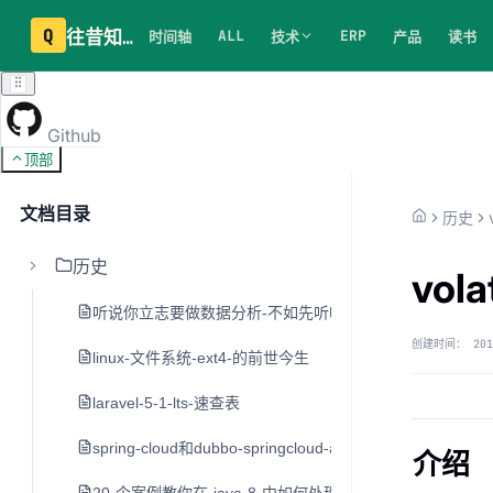
Q
往昔知识库
ALL
ERP
时间轴
技术
产品
读书
Github
顶部
文档目录
历史
历史
vol
听说你立志要做数据分析-不如先听听老司机的建议
创建时间：
201
linux-文件系统-ext4-的前世今生
laravel-5-1-lts-速查表
spring-cloud和dubbo-springcloud-alibaba
介绍