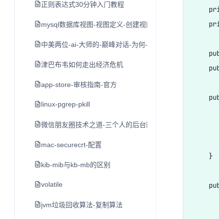
正则表达式30分钟入门教程
    pr
    pr
mysql数据库视图-视图定义-创建视图-修改视图
中美两位-ai-大师的-巅峰对话-为何-nlp-领域难以出现-独角兽
    pu
津巴布韦如何走出经济危机
    pu
app-store-审核指南-官方
    pu
linux-pgrep-pkill
      
微信朋友圈技术之道-三个人的后台团队与每日十亿的发布
      
      
mac-securecrt-配置
    }  
kib-mib与kb-mb的区别
volatile
    pu
      
jvm垃圾回收算法-复制算法
      