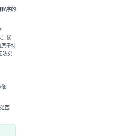
何程序的
作
入）操
的原子特
量无法实
能像
值范围