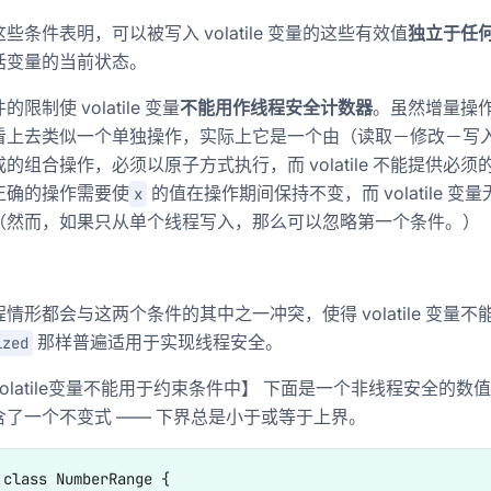
些条件表明，可以被写入 volatile 变量的这些有效值
独立于任
括变量的当前状态。
限制使 volatile 变量
不能用作线程安全计数器
。虽然增量操
看上去类似一个单独操作，实际上它是一个由（读取－修改－写
的组合操作，必须以原子方式执行，而 volatile 不能提供必须
正确的操作需要使
的值在操作期间保持不变，而 volatile 变
x
（然而，如果只从单个线程写入，那么可以忽略第一个条件。）
情形都会与这两个条件的其中之一冲突，使得 volatile 变量不
那样普遍适用于实现线程安全。
ized
olatile变量不能用于约束条件中】 下面是一个非线程安全的数
含了一个不变式 —— 下界总是小于或等于上界。
 class NumberRange {  
