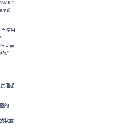
tile
nts）
。当使用
外，
。在某些
能
优
量提供理想
量的
的状态