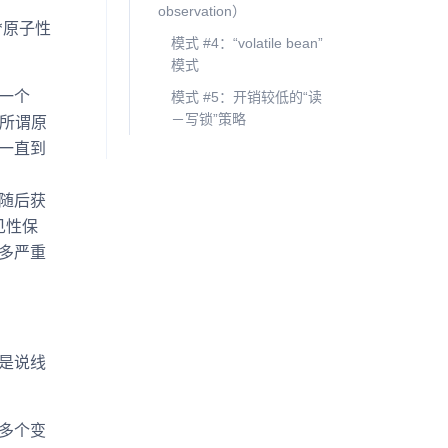
observation）
*原子性
模式 #4：“volatile bean”
模式
一个
模式 #5：开销较低的“读
－写锁”策略
 所谓原
一直到
随后获
见性保
多严重
是说线
多个变